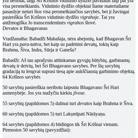
yra beribiai, taigi Šri Krišnos vidutinio dydžio pavidalas taip pat yra
visa persmelkiantis. Vidutinio dydžio objektai šiame materialiame
pasaulyje neturi šios visa persmelkiančios savybės, bet ji žavingai
pasireiškia Šri Krišnos vidutinio dydžio
vigrahoje
. Tai yra
antžmogiška Jo transcendentinės
vigrahos
šlovė.
Devatos ir Bhagavanas
Vradžanatha
: Babadži Mahašaja, nėra abejonių, kad Bhagavan Šri
Hari yra
para-tattva
, bet kaip su padėtimi devatų, tokių kaip
Brahma, Šiva, Indra, Sūrja ir Ganeša?
Babadži
: Aš tau aprašysiu atitinkamas gyvųjų būtybių, garbinamų
devatų ir deivių, bei Šri Bhagavano savybes. Per šių savybių
gradaciją tu lengvai suprasi tiesą apie aukščiausią garbinimo objektą.
64 Krišnos savybės
50 savybių
pasireiškia neribotu laipsniu Bhagavano Šri Hari
asmenybėje. Jos yra mažyčiu kiekiu
jīvose
.
55 savybių
(papildomos 5) dalinai turi
devatos
kaip Brahma ir Šiva.
60 savybių
(papildomos 5) turi Lakṣmīpati Nārāyaṇa.
64 savybės
(papildomos 4) būdingos tik Šri Krišnai vienam.
Pirmosios 50 savybių (pavyzdžiai):