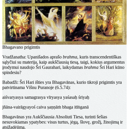
Bhagavano prigimtis
Vradžanatha
: Upanišados aprašo
brahma
, kuris transcendentiškas
sąlyčiui su materija, kaip aukščiausią tiesą, taigi, kokius argumentus
įrodymui naudojo Šri Gaurahari, laikydamas
brahma
Šri Hari kūno
spindesiu?
Babadži
: Šri Hari išties yra Bhagavānas, kurio tikroji prigimtis yra
patvirtinama Višnu Puranoje (6.5.74):
aiśvaryasya samagrasya vīryasya yaśasaḥ śriyaḥ
jñāna-vairāgyayoś caiva ṣaṇṇāṁ bhaga itīṅganā
Bhagavānas yra Aukščiausia Absoliuti Tiesa, turinti šešias
nesuvokiamas ypatybes: visus turtus, jėgą, šlovę, grožį, žinojimą ir
atsižadėjimą.