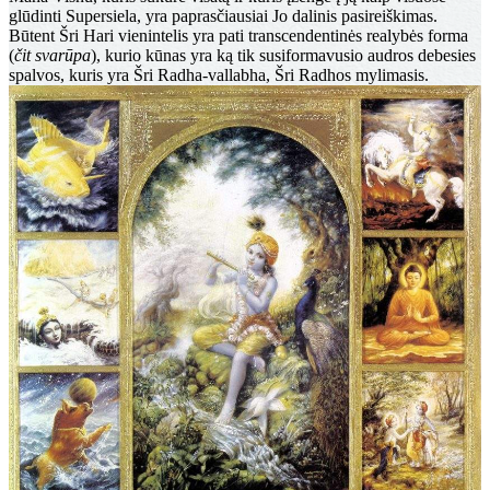
glūdinti Supersiela, yra paprasčiausiai Jo dalinis pasireiškimas.
Būtent Šri Hari vienintelis yra pati transcendentinės realybės forma
(
čit svarūpa
), kurio kūnas yra ką tik susiformavusio audros debesies
spalvos, kuris yra Šri Radha-vallabha, Šri Radhos mylimasis.