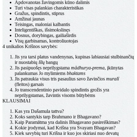
Apdovanotas žavingomis kūno dalimis
Turi visas palankias charakteristikas
Gražus, spindintis, stiprus
Amžinai jaunas
Teisingas, maloniai kalbantis
Inteligentiškas, išsimokslinęs
Dosnus, dorybingas, gailiaširdis
Visų garbinamas, kontroliuotojas
4 unikalios Krišnos savybės:
Jis yra tarsi platus vandenynas, kupinas labiausiai stulbinančių
ir nuostabių
līlų
bangų
Jis pasipuošęs neprilygstama
mādhurya-prema
, įkūnytas
palankumas Jo mylimiems
bhaktams
Jis patraukia visus tris pasaulius savo žavinčios
muralī
(fleitos) garsais
Jo transcendentinio pavidalo spindintis grožis yra
neprilygstamas, žavintis visoms būtybėms
KLAUSIMAI
Kas yra Dašamula tattva?
Koks santykis tarp Brahmano ir Bhagavano?
Kaip Paramātma yra dalinis Bhagavano pasireiškimas?
Kokie įrodymai, kad Krišna yra Svayam Bhagavan?
Kiek savybių turi Krišna ir kuo jos skiriasi nuo devatų