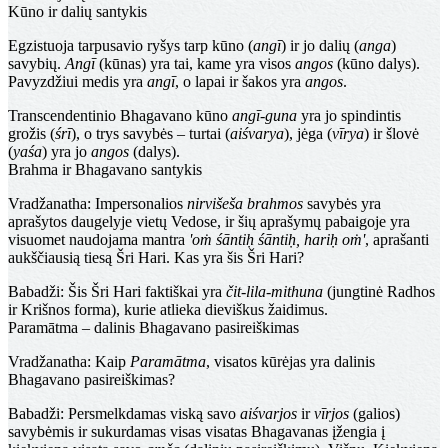
Kūno ir dalių santykis
Egzistuoja tarpusavio ryšys tarp kūno (
angī
) ir jo dalių (
anga
)
savybių.
Angī
(kūnas) yra tai, kame yra visos
angos
(kūno dalys).
Pavyzdžiui medis yra
angī
, o lapai ir šakos yra
angos
.
Transcendentinio Bhagavano kūno
angī-guna
yra jo spindintis
grožis (
śrī
), o trys savybės – turtai (
aiśvarya
), jėga (
vīrya
) ir šlovė
(
yaśa
) yra jo
angos
(dalys).
Brahma ir Bhagavano santykis
Vradžanatha
: Impersonalios
nirvišeša brahmos
savybės yra
aprašytos daugelyje vietų Vedose, ir šių aprašymų pabaigoje yra
visuomet naudojama mantra
'oṁ śāntiḥ śāntiḥ, hariḥ oṁ'
, aprašanti
aukščiausią tiesą Šri Hari. Kas yra šis Šri Hari?
Babadži
: Šis Šri Hari faktiškai yra
čit-lila-mithuna
(jungtinė Radhos
ir Krišnos forma), kurie atlieka dieviškus žaidimus.
Paramātma – dalinis Bhagavano pasireiškimas
Vradžanatha
: Kaip
Paramātma
, visatos kūrėjas yra dalinis
Bhagavano pasireiškimas?
Babadži
: Persmelkdamas viską savo
aiśvarjos
ir
vīrjos
(galios)
savybėmis ir sukurdamas visas visatas Bhagavanas įžengia į