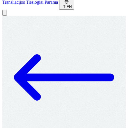
Transliacijos
Tiesiogiai
Parama
LT
EN