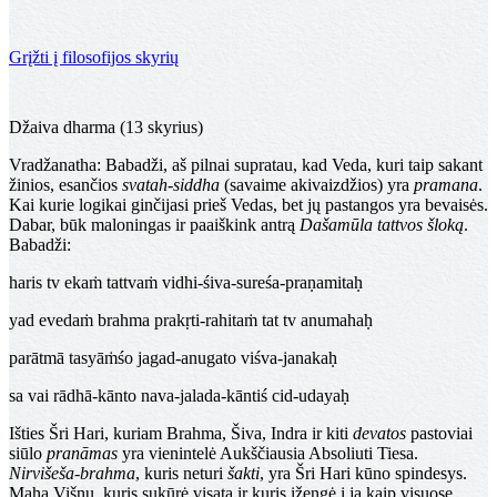
Grįžti į filosofijos skyrių
Dašamula šloka
Džaiva dharma (13 skyrius)
Vradžanatha
: Babadži, aš pilnai supratau, kad Veda, kuri taip sakant
žinios, esančios
svatah-siddha
(savaime akivaizdžios) yra
pramana
.
Kai kurie logikai ginčijasi prieš Vedas, bet jų pastangos yra bevaisės.
Dabar, būk maloningas ir paaiškink antrą
Dašamūla tattvos šloką
.
Babadži:
haris tv ekaṁ tattvaṁ vidhi-śiva-sureśa-praṇamitaḥ
yad evedaṁ brahma prakṛti-rahitaṁ tat tv anumahaḥ
parātmā tasyāṁśo jagad-anugato viśva-janakaḥ
sa vai rādhā-kānto nava-jalada-kāntiś cid-udayaḥ
Išties Šri Hari, kuriam Brahma, Šiva, Indra ir kiti
devatos
pastoviai
siūlo
pranāmas
yra vienintelė Aukščiausia Absoliuti Tiesa.
Nirvišeša-brahma
, kuris neturi
šakti
, yra Šri Hari kūno spindesys.
Maha Višnu, kuris sukūrė visatą ir kuris įžengė į ją kaip visuose