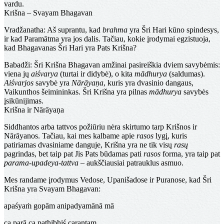
vardu.
Krišna – Svayam Bhagavan
Vradžanatha
: Aš suprantu, kad
brahma
yra Šri Hari kūno spindesys,
ir kad Paramātma yra jos dalis. Tačiau, kokie įrodymai egzistuoja,
kad Bhagavanas Šri Hari yra Pats Krišna?
Babadži
: Šri Krišna Bhagavan amžinai pasireiškia dviem savybėmis:
viena jų
aiśvarya
(turtai ir didybė), o kita
mādhurya
(saldumas).
Aiśvarjos
savybė yra
Nārāyaṇa
, kuris yra dvasinio dangaus,
Vaikunthos šeimininkas. Šri Krišna yra pilnas
mādhurya
savybės
įsikūnijimas.
Krišna ir Nārāyaṇa
Siddhantos arba tattvos požiūriu nėra skirtumo tarp Krišnos ir
Nārāyanos. Tačiau, kai mes kalbame apie
rasos
lygį, kuris
patiriamas dvasiniame danguje, Krišna yra ne tik visų
rasų
pagrindas, bet taip pat Jis Pats būdamas pati
rasos
forma, yra taip pat
parama-upadeya-tattva
– aukščiausiai patrauklus asmuo.
Mes randame įrodymus Vedose, Upanišadose ir Puranose, kad Šri
Krišna yra Svayam Bhagavan:
apaśyaṁ gopām anipadyamānā mā
ca parā ca pathibhiś carantam...