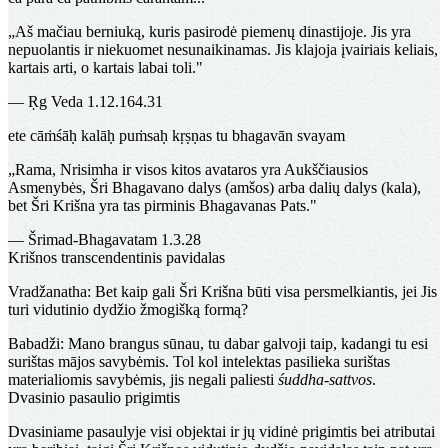
„Aš mačiau berniuką, kuris pasirodė piemenų dinastijoje. Jis yra
nepuolantis ir niekuomet nesunaikinamas. Jis klajoja įvairiais keliais,
kartais arti, o kartais labai toli."
— Ṛg Veda 1.12.164.31
ete cāṁśāḥ kalāḥ puṁsaḥ kṛṣṇas tu bhagavān svayam
„Rama, Nrisimha ir visos kitos avataros yra Aukščiausios
Asmenybės, Šri Bhagavano dalys (amšos) arba dalių dalys (kala),
bet Šri Krišna yra tas pirminis Bhagavanas Pats."
— Šrimad-Bhagavatam 1.3.28
Krišnos transcendentinis pavidalas
Vradžanatha
: Bet kaip gali Šri Krišna būti visa persmelkiantis, jei Jis
turi vidutinio dydžio žmogišką formą?
Babadži
: Mano brangus sūnau, tu dabar galvoji taip, kadangi tu esi
surištas mājos savybėmis. Tol kol intelektas pasilieka surištas
materialiomis savybėmis, jis negali paliesti
śuddha-sattvos
.
Dvasinio pasaulio prigimtis
Dvasiniame pasaulyje visi objektai ir jų vidinė prigimtis bei atributai