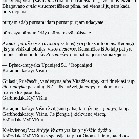
kiekvieną visatą savo
amša
(daliniu pasireiškimu), Višnu. Kiekviena
Bhagavano
amša
visuomet išlieka pilna, nei viena iš jų nėra kada
nors nepilna.
pūrṇam adaḥ pūrṇam idaṁ pūrṇāt pūrṇam udacyate
pūrṇasya pūrṇam ādāya pūrṇam evāvaśiṣyate
Avatari-puruša
(visų
avatarų
šaltinis) yra pilnas ir tobulas. Kadangi
jis yra visiškai tobulas, visos
avataros
, išeinančios iš Jo taip pat yra
pilnos. Jokiu būdu šis
Parameśvara
nepatiria jokio sumažėjimo.
— Bṛhad-āraṇyaka Upaniṣad 5.1 / Īśopaniṣad
Kāraṇodakaśāyī Višnu
Gulasi į Priežasčių vandenyną arba Viradžos upę, kuri driekiasi tarp
čit
ir
māyika
pasaulių. Iš čia Jis nužvelgia
māyą
ir sukuriamas
materialus pasaulis.
Garbhodakaśāyī Višnu
Kāraṇodakaśāyī Višnu žvilgsnio galia, kuri įžengia į
māyą
, tampa
Garbhodakaśāyī Višnu. Jis įžengia į kiekvieną visatą.
Kṣīrodakaśāyī Višnu
Kiekvienos
jīvos
širdyje
Īśvara
yra kaip nykščio dydžio
Kṣīrodakaśāyī Višnu ekspansija, taip pat žinoma Hiraṇyagarbhos