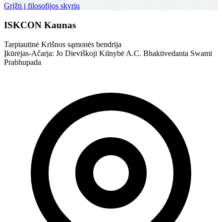
Grįžti į filosofijos skyrių
ISKCON Kaunas
Tarptautinė Krišnos sąmonės bendrija
Įkūrėjas-Ačarja: Jo Dieviškoji Kilnybė A.C. Bhaktivedanta Swami
Prabhupada