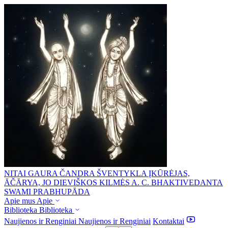
NITAI GAURA ČANDRA ŠVENTYKLA
ĮKŪRĖJAS,
ĀČĀRYA, JO DIEVIŠKOS KILMĖS A. C. BHAKTIVEDANTA
SWAMI PRABHUPĀDA
Apie mus
Apie
Biblioteka
Biblioteka
Naujienos ir Renginiai
Naujienos ir Renginiai
Kontaktai