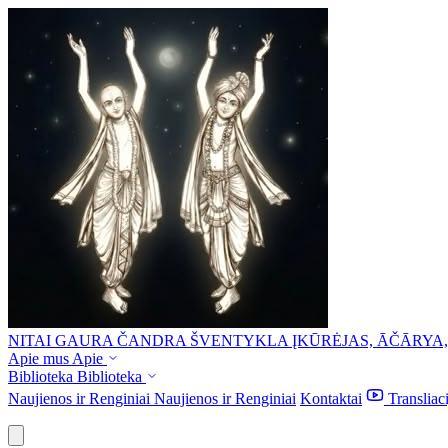
NITAI GAURA ČANDRA ŠVENTYKLA
ĮKŪRĖJAS, ĀČĀRYA
Apie mus
Apie
Biblioteka
Biblioteka
Naujienos ir Renginiai
Naujienos ir Renginiai
Kontaktai
Transliac