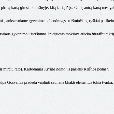
 pirmą kartą gimsta kiaušinyje, kitą kartą iš jo. Gimę antrą kartą mes g
, ankstesniame gyvenime pabendravęs su išminčiais, ryškiai pasikeitė. 
materialaus gyvenimo užterštumo. Inicijuotas mokinys atlieka
bhadžana kri
ir mirčių rato). Kartodamas
Krišna nama
jis pasieks Krišnos pėdas".
pa Gosvamis pradeda vardinti sadhana bhakti elementus tokia tvarka: