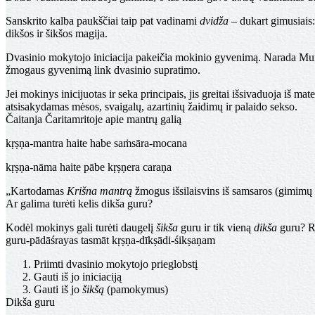
Sanskrito kalba paukščiai taip pat vadinami
dvidža
– dukart gimusiais:
dikšos ir šikšos magija.
Dvasinio mokytojo iniciacija pakeičia mokinio gyvenimą. Narada Munis
žmogaus gyvenimą link dvasinio supratimo.
Jei mokinys inicijuotas ir seka principais, jis greitai išsivaduoja iš 
atsisakydamas mėsos, svaigalų, azartinių žaidimų ir palaido sekso.
Čaitanja Čaritamritoje apie mantrų galią
kṛṣṇa-mantra haite habe saṁsāra-mocana
kṛṣṇa-nāma haite pābe kṛṣṇera caraṇa
„Kartodamas
Krišna mantrą
žmogus išsilaisvins iš samsaros (gimimų 
Ar galima turėti kelis dikša guru?
Kodėl mokinys gali turėti daugelį
šikša
guru ir tik vieną
dikša
guru? Rū
guru-pādāśrayas tasmāt kṛṣṇa-dīkṣādi-śikṣaṇam
Priimti dvasinio mokytojo prieglobstį
Gauti iš jo iniciaciją
Gauti iš jo
šikšą
(pamokymus)
Dikša guru