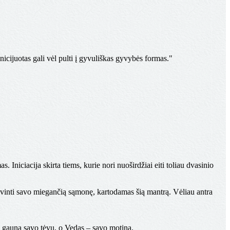
icijuotas gali vėl pulti į gyvuliškas gyvybės formas."
mas. Iniciacija skirta tiems, kurie nori nuoširdžiai eiti toliau dvasinio
ivinti savo miegančią sąmonę, kartodamas šią mantrą. Vėliau antra
gauna savo tėvu, o Vedas – savo motina.