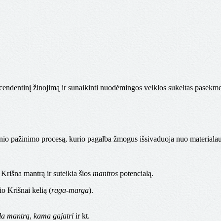
Dikša – iniciacija
cendentinį žinojimą ir sunaikinti nuodėmingos veiklos sukeltas pasekm
nio pažinimo procesą, kurio pagalba žmogus išsivaduoja nuo materialau
Krišna mantrą ir suteikia šios
mantros
potencialą.
o Krišnai kelią (
raga-marga
).
la mantrą
,
kama gajatri
ir kt.