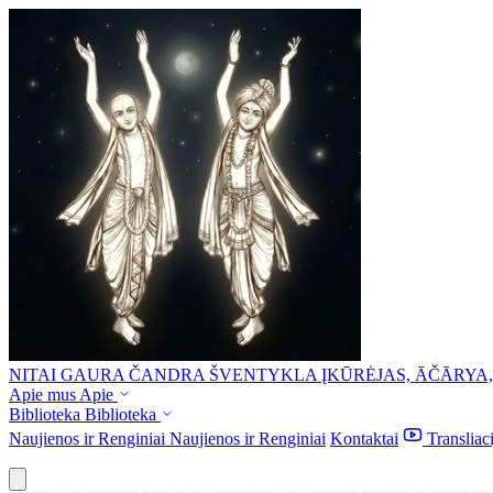
NITAI GAURA ČANDRA ŠVENTYKLA
ĮKŪRĖJAS, ĀČĀRYA
Apie mus
Apie
Biblioteka
Biblioteka
Naujienos ir Renginiai
Naujienos ir Renginiai
Kontaktai
Transliac