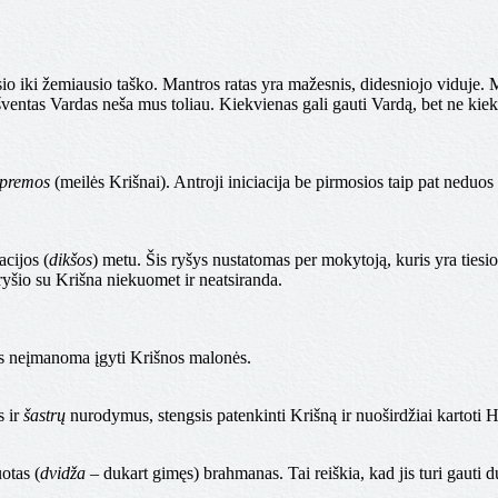
io iki žemiausio taško. Mantros ratas yra mažesnis, didesniojo viduje. M
šventas Vardas neša mus toliau. Kiekvienas gali gauti Vardą, bet ne kie
 premos
(meilės Krišnai). Antroji iniciacija be pirmosios taip pat neduos
cijos (
dikšos
) metu. Šis ryšys nustatomas per mokytoją, kuris yra ties
ryšio su Krišna niekuomet ir neatsiranda.
s neįmanoma įgyti Krišnos malonės.
s ir
šastrų
nurodymus, stengsis patenkinti Krišną ir nuoširdžiai kartoti 
otas (
dvidža
– dukart gimęs) brahmanas. Tai reiškia, kad jis turi gauti 