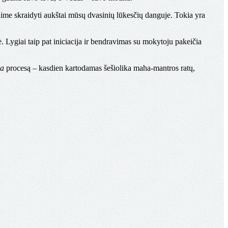
alime skraidyti aukštai mūsų dvasinių lūkesčių danguje.
Tokia yra
Lygiai taip pat iniciacija ir bendravimas su mokytoju pakeičia
ja
procesą – kasdien kartodamas šešiolika maha-mantros ratų,