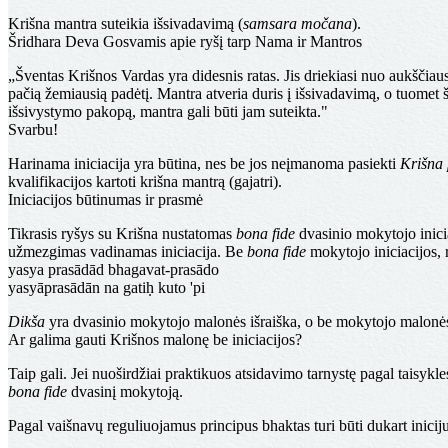
Krišna mantra suteikia išsivadavimą (
samsara močana
).
Šridhara Deva Gosvamis apie ryšį tarp Nama ir Mantros
„Šventas Krišnos Vardas yra didesnis ratas. Jis driekiasi nuo aukščiaus
pačią žemiausią padėtį. Mantra atveria duris į išsivadavimą, o tuomet 
išsivystymo pakopą, mantra gali būti jam suteikta."
Svarbu!
Harinama iniciacija yra būtina, nes be jos neįmanoma pasiekti
Krišna
kvalifikacijos kartoti krišna mantrą (gajatri).
Iniciacijos būtinumas ir prasmė
Tikrasis ryšys su Krišna nustatomas
bona fide
dvasinio mokytojo inicia
užmezgimas vadinamas iniciacija. Be
bona fide
mokytojo iniciacijos, 
yasya prasādād bhagavat-prasādo
yasyāprasādān na gatiḥ kuto 'pi
Dikša
yra dvasinio mokytojo malonės išraiška, o be mokytojo malonė
Ar galima gauti Krišnos malonę be iniciacijos?
Taip gali. Jei nuoširdžiai praktikuos atsidavimo tarnystę pagal taisykle
bona fide
dvasinį mokytoją.
Pagal vaišnavų reguliuojamus principus bhaktas turi būti dukart iniciju