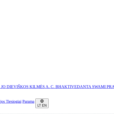
, JO DIEVIŠKOS KILMĖS A. C. BHAKTIVEDANTA SWAMI P
ijos
Tiesiogiai
Parama
LT
EN