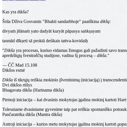
Kas yra dikša?
Šrila Dživa Gosvamis "Bhakti sandarbhoje" paaiškina
dikšą
:
divyaṁ jñānaṁ yato dadyāt kuryāt pāpasya saṅkṣayam
tasmād dīkṣeti sā proktā deśikais tattva-kovidaiḥ
"
Dikša
yra procesas, kuriuo eidamas žmogus gali pažadinti savo trans
apreikštųjų šventraščių studijose, vadina šį procesą –
dikša
."
— ČČ Mad 15.108
Dikšos esmė
Dikša
iš tikrųjų reiškia mokinio
įšventinimą (iniciaciją)
į transcendenti
Dvi dikšos rūšys
Bhagavata dikša (Harinama dikša)
Pirmoji iniciacija
– kai dvasinis mokytojas įgalina mokinį kartoti Harė 
Tolesniame dvasiniame gyvenime taip pat reiškia spontaniško potrauki
Pančaratrika dikša (Mantra dikša)
Antroji iniciacija
– kurios metu mokytojas įgalina mokinį kartoti
gopa