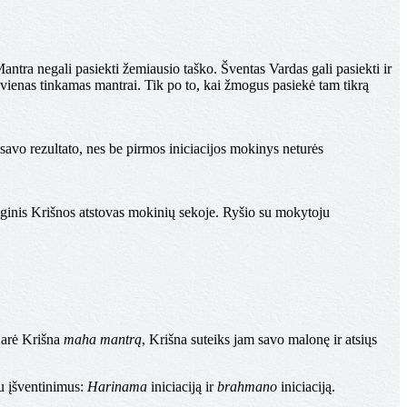
antra negali pasiekti žemiausio taško. Šventas Vardas gali pasiekti ir
kvienas tinkamas mantrai. Tik po to, kai žmogus pasiekė tam tikrą
 savo rezultato, nes be pirmos iniciacijos mokinys neturės
ioginis Krišnos atstovas mokinių sekoje. Ryšio su mokytoju
Harė Krišna
maha mantrą
, Krišna suteiks jam savo malonę ir atsiųs
du įšventinimus:
Harinama
iniciaciją ir
brahmano
iniciaciją.