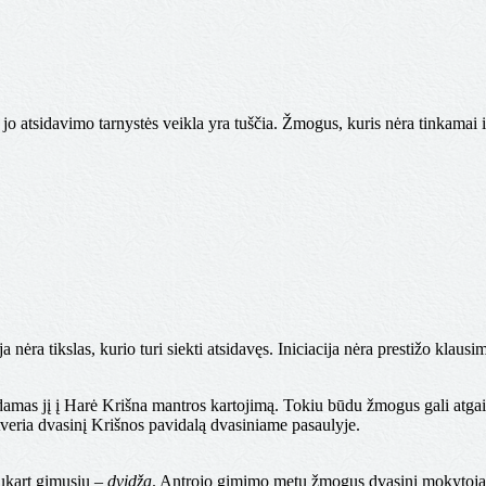
o atsidavimo tarnystės veikla yra tuščia. Žmogus, kuris nėra tinkamai in
ija nėra tikslas, kurio turi siekti atsidavęs. Iniciacija nėra prestižo klausi
damas jį į Harė Krišna mantros kartojimą. Tokiu būdu žmogus gali atga
tveria dvasinį Krišnos pavidalą dvasiniame pasaulyje.
kart gimusiu –
dvidža
. Antrojo gimimo metu žmogus dvasinį mokytoją 