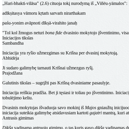
„Hari-bhakti-vilāsa" (2.6) cituoja tokį nurodymą iš „Viñëu-yämalos":
adīkṣitasya vāmoru kṛtaṁ sarvaṁ nirarthakam
paśu-yonim avāpnoti dīkṣā-virahito janaḥ
"Tol kol žmogus neturi
bona fide
dvasinio mokytojo įšventinimo, visa j
Iniciacijos tikslas
Sambandha
Iniciacija yra
ryšio užmezgimas
su Krišna per dvasinį mokytoją.
Abhidėja
Ji sudaro galimybę
tarnauti Krišnai
užmezgus ryšį.
Prajodžana
Galutinis tikslas –
sugrįžti pas Krišną
dvasiniame pasaulyje.
Iniciacija reiškia pradžia. Bet ji tęsiasi ir toliau po įšventinimo. Iniciac
tobulėjimo keliu.
Dvasinis mokytojas išvaduoja savo mokinį iš
Majos
gniaužtų inicijuo
iniciacija suteikia galimybę atsidavusiam kartoti
gajatri
mantrą, kuri a
Antrasis gimimas
Dikša
vadinama antruoju gimimu, o tas kuris gavo
dikšą
vadinamas du