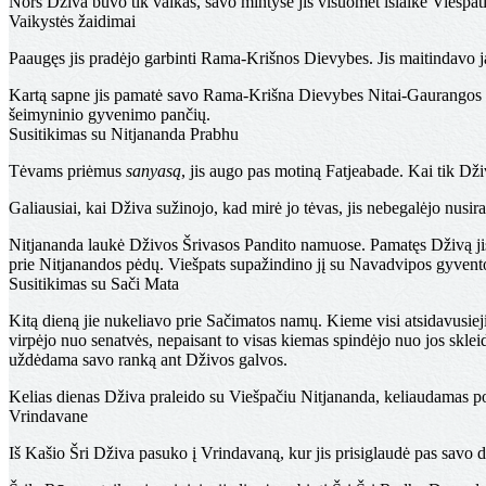
Nors Dživa buvo tik vaikas, savo mintyse jis visuomet išlaikė Viešpa
Vaikystės žaidimai
Paaugęs jis pradėjo garbinti Rama-Krišnos Dievybes. Jis maitindavo 
Kartą sapne jis pamatė savo Rama-Krišna Dievybes Nitai-Gaurangos pavi
šeimyninio gyvenimo pančių.
Susitikimas su Nitjananda Prabhu
Tėvams priėmus
sanyasą
, jis augo pas motiną Fatjeabade. Kai tik Dž
Galiausiai, kai Dživa sužinojo, kad mirė jo tėvas, jis nebegalėjo nusi
Nitjananda laukė Dživos Šrivasos Pandito namuose. Pamatęs Dživą jis
prie Nitjanandos pėdų. Viešpats supažindino jį su Navadvipos gyvento
Susitikimas su Sači Mata
Kitą dieną jie nukeliavo prie Sačimatos namų. Kieme visi atsidavusieji 
virpėjo nuo senatvės, nepaisant to visas kiemas spindėjo nuo jos sklei
uždėdama savo ranką ant Dživos galvos.
Kelias dienas Dživa praleido su Viešpačiu Nitjananda, keliaudamas po
Vrindavane
Iš Kašio Šri Dživa pasuko į Vrindavaną, kur jis prisiglaudė pas sav