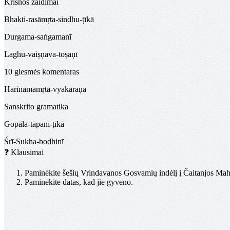
Krišnos žaidimai
Bhakti-rasāmṛta-sindhu-ṭīkā
Durgama-saṅgamanī
Laghu-vaiṣṇava-toṣaṇī
10 giesmės komentaras
Harināmāmṛta-vyākaraṇa
Sanskrito gramatika
Gopāla-tāpanī-ṭīkā
Śrī-Sukha-bodhinī
❓
Klausimai
Paminėkite šešių Vrindavanos Gosvamių indėlį į Čaitanjos Ma
Paminėkite datas, kad jie gyveno.