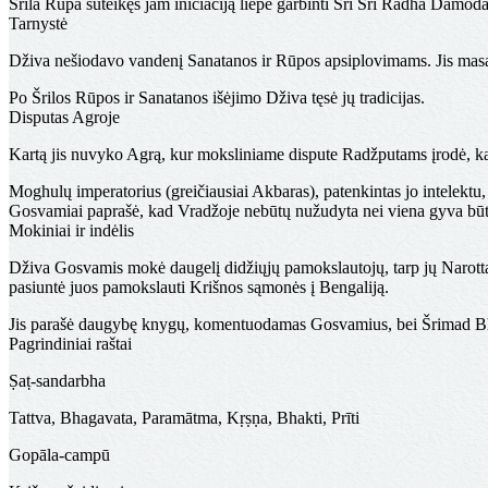
Šrila Rūpa suteikęs jam iniciaciją liepė garbinti Šri Šri Radha Da
Tarnystė
Dživa nešiodavo vandenį Sanatanos ir Rūpos apsiplovimams. Jis masaž
Po Šrilos Rūpos ir Sanatanos išėjimo Dživa tęsė jų tradicijas.
Disputas Agroje
Kartą jis nuvyko Agrą, kur moksliniame dispute Radžputams įrodė, k
Moghulų imperatorius (greičiausiai Akbaras), patenkintas jo intelektu, p
Gosvamiai paprašė, kad Vradžoje nebūtų nužudyta nei viena gyva būty
Mokiniai ir indėlis
Dživa Gosvamis mokė daugelį didžiųjų pamokslautojų, tarp jų Narott
pasiuntė juos pamokslauti Krišnos sąmonės į Bengaliją.
Jis parašė daugybę knygų, komentuodamas Gosvamius, bei Šrimad Bhag
Pagrindiniai raštai
Ṣaṭ-sandarbha
Tattva, Bhagavata, Paramātma, Kṛṣṇa, Bhakti, Prīti
Gopāla-campū