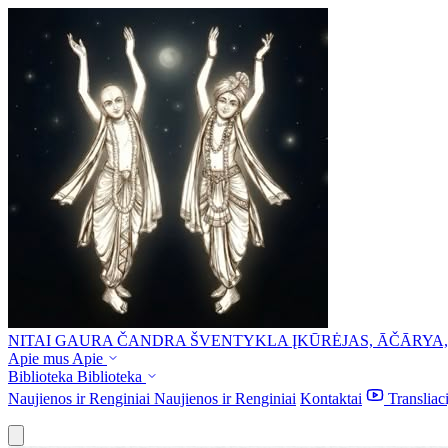
NITAI GAURA ČANDRA ŠVENTYKLA
ĮKŪRĖJAS, ĀČĀRYA
Apie mus
Apie
Biblioteka
Biblioteka
Naujienos ir Renginiai
Naujienos ir Renginiai
Kontaktai
Transliac