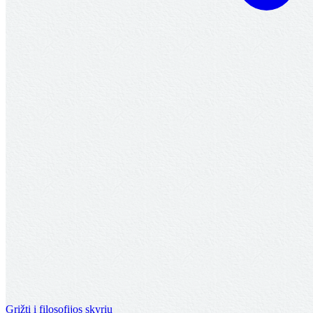
Grįžti į filosofijos skyrių