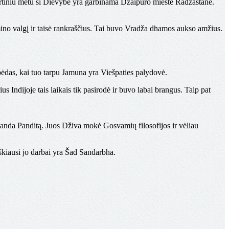
rtiniu metu ši Dievybė yra garbinama Džaipuro mieste Radžastane.
no valgį ir taisė rankraščius. Tai buvo Vradža dhamos aukso amžius.
das, kai tuo tarpu Jamuna yra Viešpaties palydovė.
s Indijoje tais laikais tik pasirodė ir buvo labai brangus. Taip pat
nda Panditą. Juos Dživa mokė Gosvamių filosofijos ir vėliau
kiausi jo darbai yra
Šad Sandarbha
.