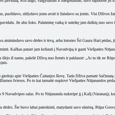
ties pavidalą. Kol augo, valgydamas ir miegodamas, savo sapnuose jis 
jas, puošdavo, siūlydavo joms
arati
ir žaisdavo su jomis. Visi Dživos ža
dalu. Jie abu šoko. Palaiminę vaiką ir suteikę jam dulkių nuo savo loto
iva atsimindavo savo dėdes ir tėvą, arba lotosies Šri Gaura Hari pėdas, 
raminti. Kažkas patarė jam keliauti į Navadvipą ir gauti Viešpaties Nitj
 išėjo iš namo, pakėlė Dživą nuo žemės ir paklausė: „Ar tu tik ne Rūp
jais.
giedojo apie Viešpaties Čaitanjos šlovę. Tada Dživa pamatė Sačimatą sėdin
džiamos šviesos. Po to kai tarnaitė nuplovė Viešpaties Nitjanandos pėdas
 9 Navadvipos salas. Po to Nitjananda nukreipė jį į Kašį (Varanasį), k
o du dėdes. Šie buvo labai patenkinti, matydami savo sūnėną. Rūpa Gos