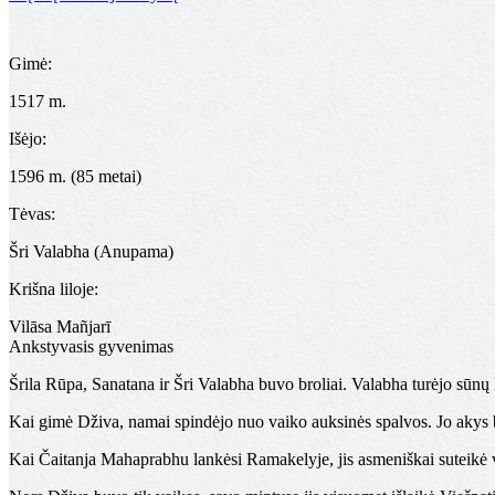
Gimė:
1517 m.
Išėjo:
1596 m. (85 metai)
Tėvas:
Šri Valabha (Anupama)
Krišna liloje:
Vilāsa Mañjarī
Ankstyvasis gyvenimas
Šrila Rūpa, Sanatana ir Šri Valabha buvo broliai. Valabha turėjo sūnų D
Kai gimė Dživa, namai spindėjo nuo vaiko auksinės spalvos. Jo akys bu
Kai Čaitanja Mahaprabhu lankėsi Ramakelyje, jis asmeniškai suteikė va