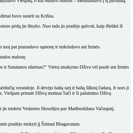
matydavo Viešpatį, o kai būdavo budrus – medituodavo į šį pavidalą.
idimai buvo susieti su Krišna.
so pėdų jie išnyko. Nuo tada jis pradėjo galvoti, kaip ištrūkti iš
jis tuoj pat prarasdavo sąmonę ir nukrisdavo ant žemės.
anandos malonę.
os ir Sanatanos sūnėnas?" Vietoj atsakymo Dživa vėl puolė ant žemės
čią verandoje. Ji dėvėjo baltą sarį ir baltą šilkinį čadarą. Ir nors ji
, Viešpats pristatė Dživą motinai Sači ir ši palaimino Dživą
ur jis mokėsi Vedantos filosofijos pas Madhusūdana Vačaspatį.
vamis pradėjo mokyti jį Šrimad Bhagavatam.