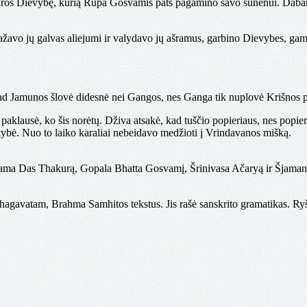
modaros Dievybę, kurią Rūpa Gosvamis pats pagamino savo sūnėnui. Daba
avo jų galvas aliejumi ir valydavo jų ašramus, garbino Dievybes, gami
ad Jamunos šlovė didesnė nei Gangos, nes Ganga tik nuplovė Krišnos pė
aklausė, ko šis norėtų. Dživa atsakė, kad tuščio popieriaus, nes popieriu
bė. Nuo to laiko karaliai nebeidavo medžioti į Vrindavanos mišką.
ama Das Thakurą, Gopala Bhatta Gosvamį, Šrinivasa Ačaryą ir Šjamana
avatam, Brahma Samhitos tekstus. Jis rašė sanskrito gramatikas. Ryš