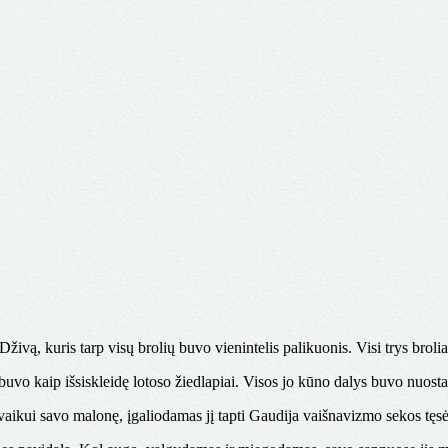
Šrila Dživa Gosvamis
živą, kuris tarp visų brolių buvo vienintelis palikuonis. Visi trys broli
vo kaip išsiskleidę lotoso žiedlapiai. Visos jo kūno dalys buvo nuosta
ikui savo malonę, įgaliodamas jį tapti Gaudija vaišnavizmo sekos tęsėj