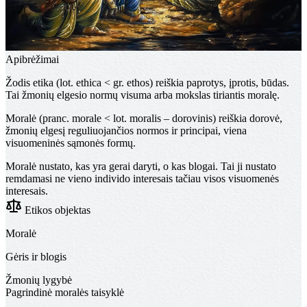
Apibrėžimai
Žodis
etika
(lot. ethica < gr. ethos) reiškia paprotys, įprotis, būdas.
Tai žmonių elgesio normų visuma arba mokslas tiriantis moralę.
Moralė
(pranc. morale < lot. moralis – dorovinis) reiškia dorovė,
žmonių elgesį reguliuojančios normos ir principai, viena
visuomeninės sąmonės formų.
Moralė nustato, kas yra gerai daryti, o kas blogai. Tai ji nustato
remdamasi ne vieno individo interesais tačiau visos visuomenės
interesais.
Etikos objektas
Moralė
Gėris ir blogis
Žmonių lygybė
Pagrindinė moralės taisyklė