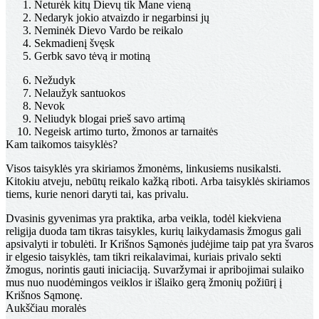
Neturėk kitų Dievų tik Mane vieną
Nedaryk jokio atvaizdo ir negarbinsi jų
Neminėk Dievo Vardo be reikalo
Sekmadienį švęsk
Gerbk savo tėvą ir motiną
Nežudyk
Nelaužyk santuokos
Nevok
Neliudyk blogai prieš savo artimą
Negeisk artimo turto, žmonos ar tarnaitės
Kam taikomos taisyklės?
Visos taisyklės yra skiriamos žmonėms, linkusiems nusikalsti.
Kitokiu atveju, nebūtų reikalo kažką riboti. Arba taisyklės skiriamos
tiems, kurie nenori daryti tai, kas privalu.
Dvasinis gyvenimas yra praktika, arba veikla, todėl kiekviena
religija duoda tam tikras taisykles, kurių laikydamasis žmogus gali
apsivalyti ir tobulėti. Ir Krišnos Sąmonės judėjime taip pat yra švaros
ir elgesio taisyklės, tam tikri reikalavimai, kuriais privalo sekti
žmogus, norintis gauti iniciaciją. Suvaržymai ir apribojimai sulaiko
mus nuo nuodėmingos veiklos ir išlaiko gerą žmonių požiūrį į
Krišnos Sąmonę.
Aukščiau moralės