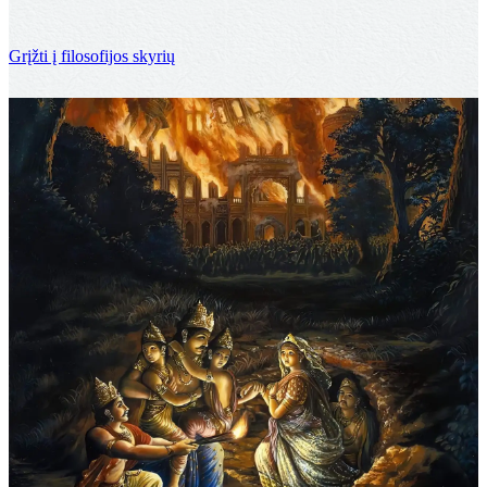
Grįžti į filosofijos skyrių
Etika ir dora