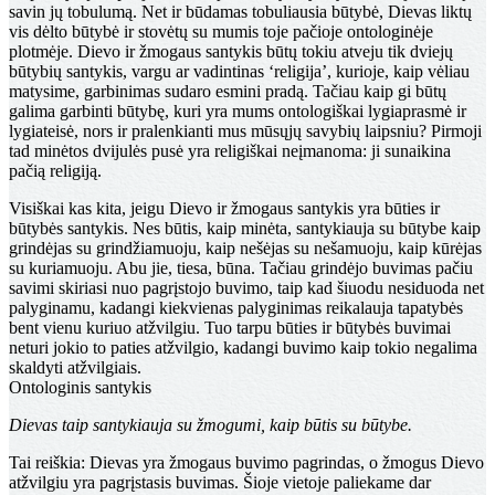
savin jų tobulumą. Net ir būdamas tobuliausia būtybė, Dievas liktų
vis dėlto būtybė ir stovėtų su mumis toje pačioje ontologinėje
plotmėje. Dievo ir žmogaus san­tykis būtų tokiu atveju tik dviejų
būtybių santykis, vargu ar vadintinas ‘religija’, kurioje, kaip vėliau
matysime, garbinimas sudaro esmini pradą. Tačiau kaip gi būtų
galima garbinti būtybę, kuri yra mums ontologiškai lygiaprasmė ir
lygiateisė, nors ir pralenkianti mus mūsųjų sa­vybių laipsniu? Pirmoji
tad minėtos dvijulės pusė yra religiškai neįmanoma: ji sunaikina
pačią religiją.
Visiškai kas kita, jeigu Dievo ir žmogaus santykis yra būties ir
būtybės santykis. Nes būtis, kaip minėta, santy­kiauja su būtybe kaip
grindėjas su grindžiamuoju, kaip nešėjas su nešamuoju, kaip kūrėjas
su kuriamuoju. Abu jie, tiesa, būna. Tačiau grindėjo buvimas pačiu
savimi skiriasi nuo pagrįstojo buvimo, taip kad šiuodu nesiduoda net
palyginamu, kadangi kiekvienas palyginimas reika­lauja tapatybės
bent vienu kuriuo atžvilgiu. Tuo tarpu būties ir būtybės buvimai
neturi jokio to paties atžvilgio, kadangi buvimo kaip tokio negalima
skaldyti atžvilgiais.
Ontologinis santykis
Dievas taip santykiauja su žmogumi, kaip būtis su būtybe.
Tai reiškia: Dievas yra žmogaus buvimo pagrindas, o žmogus Dievo
atžvilgiu yra pagrįstasis buvimas. Šioje vietoje paliekame dar