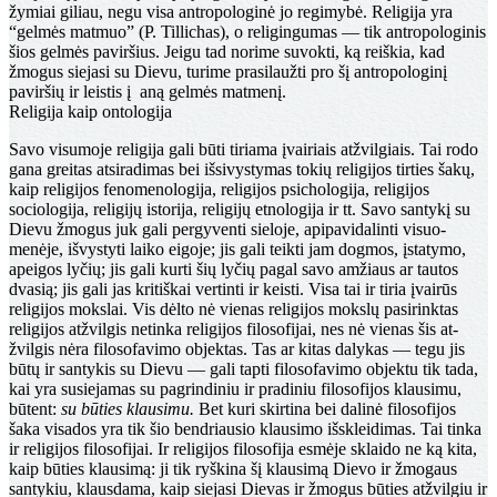
žymiai giliau, negu visa antropologinė jo regimybė. Religija yra
“gelmės matmuo” (P. Tillichas), o religingumas — tik antropologinis
šios gelmės paviršius. Jeigu tad norime suvokti, ką reiškia, kad
žmogus siejasi su Dievu, turime prasilaužti pro šį antropologinį
paviršių ir leistis į aną gelmės matmenį.
Religija kaip ontologija
Savo visumoje religija gali būti tiriama įvairiais at­žvilgiais. Tai rodo
gana greitas atsiradimas bei išsivysty­mas tokių religijos tirties šakų,
kaip religijos fenomeno­logija, religijos psichologija, religijos
sociologija, religijų istorija, religijų etnologija ir tt. Savo santykį su
Dievu žmogus juk gali pergyventi sieloje, apipavidalinti visuo­
menėje, išvystyti laiko eigoje; jis gali teikti jam dogmos, įstatymo,
apeigos lyčių; jis gali kurti šių lyčių pagal savo amžiaus ar tautos
dvasią; jis gali jas kritiškai vertin­ti ir keisti. Visa tai ir tiria įvairūs
religijos mokslai. Vis dėlto nė vienas religijos mokslų pasirinktas
religijos atžvilgis netinka religijos filosofijai, nes nė vienas šis at­
žvilgis nėra filosofavimo objektas. Tas ar kitas dalykas — tegu jis
būtų ir santykis su Dievu — gali tapti filosofa­vimo objektu tik tada,
kai yra susiejamas su pagrindiniu ir pradiniu filosofijos klausimu,
būtent:
su būties klausi­mu.
Bet kuri skirtina bei dalinė filosofijos
šaka visados yra tik šio bendriausio klausimo išskleidimas. Tai tinka
ir religijos filosofijai. Ir religijos filosofija esmėje sklaido ne ką kita,
kaip būties klausimą: ji tik ryškina šį klausi­mą Dievo ir žmogaus
santykiu, klausdama, kaip siejasi Dievas ir žmogus būties atžvilgiu ir