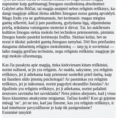
suprasime kaip gar­binamąjį žmogaus nusilenkimą absoliutinei
Galybei arba Būčiai, tai magija anaiptol nebus religinis reiškinys, ka­
dangi magijoje aiškiai išeina aikštėn žmogaus noras gam­tą apvaldyti.
Mago žodis yra ne garbinamasis, bet keri­masis: magas mėgina
gamtą užkerėti, kad ji jam pasi­duotų, gydydama ligą, silpnindama
priešą, teikdama vai­singumo moteriai ir dirvai. Tai, ko aukštesnės
kultūros žmogus siekia mokslo bei technikos priemonėmis, pirmi­nis
žmogus bando pasiekti kerimuoju žodžiu. Skiriasi keliai, bet ne
norai ir tikslai: palenkti gamtą žmogaus tar­nybai. Dėl šios priežasties
dauguma dabartinių religijos mokslininkų — tarp jų ir sovietiniai —
laiko magiją grei­čiau techniniu, negu religiniu reiškiniu: magijoje jie
regi mokslo užuomazgą.
Kas čia pasakyta apie magiją, tinka kiekvienam kitam reiškiniui,
norint sužinoti, ar jis yra religinis. Ar malda, sakysime, yra religinis
reiškinys, jei ji atliekama kaip priemonė susitelkti prieš darbą, kaip
tai šiandien siūlo įmonių psichologai? Ar pasninkas yra religinis
reiškinys, jei jo laikomasi, norint pagydyti skrandžio žaizdas? Ar
išpažintis yra religinis reiškinys, jei ji atliekama, norint pašalinti
neurozes savistaba bei savisklaida? Nėra jokios abejonės, kad į visus
šiuos klausimus atsakysime neigia­mai. Tačiau kodėl? Kuo gi grįsime
mūsąjį ‘ne’, jei ne tuo, kad jau žinome, kas yra religinis reiškinys, ir
kad minė­tuose pavyzdžiuose jo kaip tik pasigendame?
Esmminė taisyklė