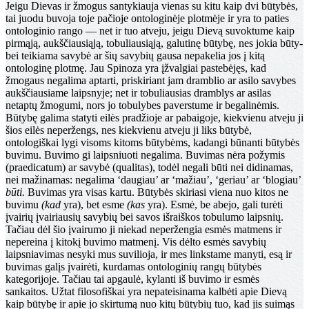
Jeigu Dievas ir žmogus santykiauja vienas su kitu kaip dvi būtybės,
tai juodu buvoja toje pačioje ontologi­nėje plotmėje ir yra to paties
ontologinio rango — net ir tuo atveju, jeigu Dievą suvoktume kaip
pirmąją, aukš­čiausiąją, tobuliausiąją, galutinę būtybę, nes jokia būty­
bei teikiama savybė ar šių savybių gausa nepakelia jos į kitą
ontologinę plotmę. Jau Spinoza yra įžvalgiai paste­bėjęs, kad
žmogaus negalima aptarti, priskiriant jam dramblio ar asilo savybes
aukščiausiame laipsnyje; net ir tobuliausias dramblys ar asilas
netaptų žmogumi, nors jo tobulybes paverstume ir begalinėmis.
Būtybę galima statyti eilės pradžioje ar pabaigoje, kiekvienu atveju ji
šios eilės neperžengs, nes kiekvienu atveju ji liks būtybė,
ontologiškai lygi visoms kitoms būtybėms, kadangi būnan­ti būtybės
buvimu. Buvimo gi laipsniuoti negalima. Buvi­mas nėra požymis
(praedicatum) ar savybė (qualitas), todėl negali būti nei didinamas,
nei mažinamas: negalima ‘daugiau’ ar ‘mažiau’, ‘geriau’ ar ‘blogiau’
būti.
Buvimas yra visas kartu. Būtybės skiriasi viena nuo kitos ne
buvi­mu
(kad
yra), bet esme
(kas
yra). Esmė, be abejo, gali turėti
įvairių įvairiausių savybių bei savos išraiškos tobu­lumo laipsnių.
Tačiau dėl šio įvairumo ji niekad neper­žengia esmės matmens ir
nepereina į kitokį buvimo mat­menį. Vis dėlto esmės savybių
laipsniavimas nesyki mus suvilioja, ir mes linkstame manyti, esą ir
buvimas galįs įvairėti, kurdamas ontologinių rangų būtybės
kategorijoje. Tačiau tai apgaulė, kylanti iš buvimo ir esmės
sankaitos. Užtat filosofiškai yra nepateisinama kalbėti apie Dievą
kaip būtybę ir apie jo skirtumą nuo kitų būtybių tuo, kad jis suimąs