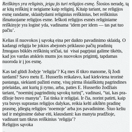
Reiškinys yra religinis, jeigu jis turi religijos esmę.
Šio­sios neradę, tą
ar kitą reiškinį ir neigiame kaip religinį. Kitaip tariant, ne religijos
esmę randame, sklaidydami religinius reiškinius, bet reiškinius
išmatuojame religijos esme. Ieškoti religijos esmės religiniame
reiškinyje yra loginė yda, vadinama ‘idem per idem — tas pat tuo
pa­čiu’.
Kelias iš nuovokos į sąvoką eina per daikto pavadinimo sklaidą. O
kadangi religija be jokios abejonės priklauso pačių pradinių
žmogaus būklės reiškinių sričiai, tai visai pagrįstai galime tikėtis,
kad jos vardas atskleis mums jos nuovokos prigimtį, tapdamas
nuoroda ir į jos esmę.
Kas tad glūdi žodyje ‘religija’? Ką mes iš tikro ma­nome, šį žodi
tardami? Savo metu E. Husserlis reikalavo, kad kiekviena teorinė
pastanga, siekianti pažinti esmę, visų pirma išsiaiškintų pagrindines
prielaidas, ant kurių ji rymo, arba, paties E. Husserlio žodžiais
tariant, “noeminį pagrindinių sąvokų turinį”, vadinasi, “tai, kas pra­
džioje buvo manyta”. Tai tinka ir religijai. Ir čia, no­rint patirti, kaip
yra buvęs suprastas religijos dalykas, reikia kelti aikštėn pradinę
prasmę, įdiegtą religijos ‘noemoje’ arba jos pavadinime. Šiuo keliu
tad ir mėginsime dabar eiti, klausdami: kas manyta pradžioje,
vadinant tam tikrus reiškinius ‘religija’?
Religijos sąvoka