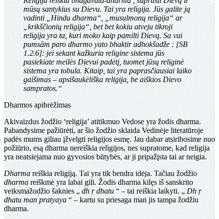
Religija reiškia
bhāgavata-dharma
, suprasti Dievą ir
mūsų santykius su Dievu. Tai yra religija. Jūs galite ją
vadinti „Hindu dharma“, „musulmonų religija“ ar
„krikščionių religija“, bet bet kokiu atveju tikroji
religija yra ta, kuri moko kaip pamilti Dievą.
Sa vai
pumsām paro dharmo yato bhaktir adhokšadže
: [SB
1.2.6]: jei sekant kažkuria religine sistema jūs
pasiekiate meilės Dievui padėtį, tuomet jūsų religinė
sistema yra tobula. Kitaip, tai yra paprasčiausiai laiko
gaišimas – apsišaukėliška religija, be aiškios Dievo
sampratos.“
Dharmos apibrėžimas
Akivaizdus žodžio ‘religija’ atitikmuo Vedose yra žodis dharma.
Pabandysime pažiūrėti, ar šio žodžio sklaida Vedinėje literatūroje
padės mums giliau įžvelgti religijos esmę. Jau dabar atsiribosime nuo
požiūrio, esą dharma nereiškia religijos, nes supratome, kad religija
yra neatsiejama nuo gyvosios būtybės, ar ji pripažįsta tai ar neigia.
Dharma
reiškia religiją. Tai yra tik bendra idėja. Tačiau žodžio
dharma
reiškmė yra labai gili. Žodis dharma kilęs iš sanskrito
veiksmažodžio šaknies „
dh
ṛ dhatu
“ – tai reiškia laikyti. „
Dh
ṛ
dhatu man pratyaya
“ – kartu su priesaga man jis tampa žodžiu
dharma.