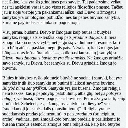
neaiškinę, kas yra šis grindimas pats savyje. Tai padarysime vėliau,
nes tai atskleisti yra iš tikro visos religijos filosofijos prasmė. Tačiau
jau ir šioje vietoje yra pakankamai aišku, kad Dievo ir žmogaus
santykis yra ontologinio pobūdžio, nes tai paties buvimo santykis,
kuriame pagrindas susitinka su pagristuoju.
Visų pirma, būdama Dievo ir žmogaus kaip būties ir būtybės
santykis, religija atsiskleidžia kaip pats
pradinis
dalykas.
Ji nėra
žmogui kokia nors savybė, net jeigu šią vadintume ir esmine, kuri
jam būtų atėjusi paskiau, negu jis pats. Nėra taip, kad žmogus jau
būtų — nors ir ‘na­tūra prius’ —, o tik paskiau sueitų į santykį su
Dievu:
pats žmogaus buvimas yra šis santykis.
Ne žmogus grin­džia
savo santykį su Dievu, bet santykis su Dievu grindžia žmogų jo
buvime.
Būties ir būtybės ryšio plotmėje būtybė ne sueina į santykį, bet
yra
santykis ir tik šiuo santykiu su būtimi ji laikosi savame buvime.
Būtybė būna santykiškai.
Santykis yra jos būsena. Žmogui religija
nėra kažkas, kas ji papil­dytų, patobulintų, atbaigtų, bet
jis pats yra
religija,
vadi­nasi, Dievu pagrįstasis buvimas. Per maža yra tarti, kaip
norėtų M. Scheleris, esą “žmogaus santykis su dievybe” yra
“sudedamoji jo esmės dalis (constitutivum)”. Reli­gija yra ne
sudedamasis pradas (elementum), o pats
pradmuo
(principium,
arche), vadinasi, pati žmogiškojo buvimo pradžia ir pasiliekanti jo
būsena (modus essendi): žmogus būna religiškai, kaip kad būtybė