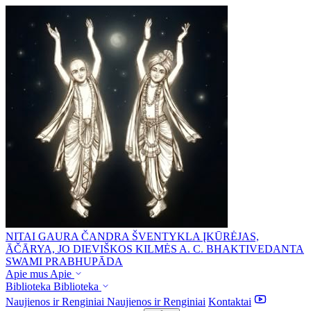
NITAI GAURA ČANDRA ŠVENTYKLA
ĮKŪRĖJAS,
ĀČĀRYA, JO DIEVIŠKOS KILMĖS A. C. BHAKTIVEDANTA
SWAMI PRABHUPĀDA
Apie mus
Apie
Biblioteka
Biblioteka
Naujienos ir Renginiai
Naujienos ir Renginiai
Kontaktai