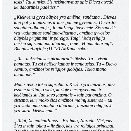
tęsis? Tai sunyks. Šis neišmanymas apie Dievą atvedė
iki dabartinės padėties.“
„Kiekviena gyva būtybė yra amžina,
sanātana
. Dievas
taip pat yra amžinas ir mes galime gyventi su Dievu Jo
sanātana-dhāmoje
, Jo amžinoje buveinėje. Šis santykis
yra vadinamas
sanātana-dharma
, amžina gyvosios
būtybės prigimtimi ir pareiga. Taigi, Vedų religija
reiškia šią
sanātana-dharmą
, o ne „Hindu dharmą“.
Bhagavad-gytoje (11.18) Ardžuna sako:
„Tu – aukščiausias pirmapradis tikslas. Tu – visatos
pamatas. Tu esi neišsenkamas ir seniausias. Tu – Dievo
Asmuo, amžinosios religijos globėjas. Tokia mano
nuomonė.“
Mums reikia tokio supratimo. Krišna yra amžinas, mes
esame amžini, o vieta, kurioje mes gyvename ir
keičiamės su Juo savo jausmais – taip pat amžina. O
sistema, kuri moko šios amžinos mainų sistemos – tai
yra vadinama
sanātana dharma
, amžinoji religija. Ji
yra skirta kiekvienam.“
„Taigi, šie
mahadžānos
– Brahmā, Nārada, Viešpats
Šiva ir taip toliau – jie žino, kas yra religijos principai.