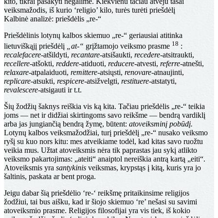
kito, tikrai pasakyti negalime. Kiekvienu tačiau atveju tasai
veiksmažodis, iš kurio ‘religio’ kilo, turės turėti priešdėlį
Kalbinė analizė: priešdėlis „re-“
Priešdėlinis lotynų kalbos skiemuo „re-“ geriausiai atitinka
18
lietuviškąjį priešdėlį
„at-“
grįžtamojo veiksmo prasme
:
recalefacere
-atšildyti,
recantare
-atsišaukti,
recedere
-atsitraukti,
recellere
-atšokti,
reddere
-atiduoti,
reducere
-atvesti,
referre
-atnešti,
relaxare
-atpalaiduoti,
remittere
-atsiųsti,
renovare
-atnaujinti,
replicare
-atsukti,
respicere
-atsižvelgti,
restituere
-atstatyti,
revalescere
-atsigauti ir t.t.
Šių žodžių šaknys reiškia vis ką kita. Tačiau priešdėlis „re-“ teikia
joms — net ir didžiai skirtingoms savo reikšme — bendrą vardiklį
arba jas jungiančią bendrą žymę, būtent:
atoveiksminį pobūdį.
Lotynų kalbos veiksmažodžiai, turį priešdėlį „re-“ nusako veiksmo
ryšį su kuo nors kitu: mes atveikiame todėl, kad kitas savo ruožtu
veikia mus. Užtat atoveiksmis nėra tik paprastas jau sykį atlikto
veiksmo pakartojimas: „ateiti“ anaiptol nereiškia antrą kartą „eiti“.
Atoveiksmis yra
santykinis
veiksmas, krypstąs į kitą, kuris yra jo
šaltinis, paskata ar bent proga.
Jeigu dabar šią priešdėlio ‘re-‘ reikšmę pritaikinsime religijos
žodžiui, tai bus aišku, kad ir šiojo skiemuo ‘re’ nešasi su savimi
atoveiksmio prasme. Religijos filosofijai yra vis tiek, iš kokio