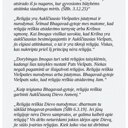
atsirado iš jo nugaros, kur gyvosioms būtybėms
atsitinka siaubinga mirtis. (ŠBh. 3.12.25)“
„Religija yra Aukščiausio Viešpaties įstatymai ir
nurodymai. Šrīmad Bhagavad-gytoje mes matome, kad
religija reiškia atsidavimo tarnystę arba Krišnos
sąmonę. Kai žmogus visiškai suvokia, kad Krišna yra
aukščiausias besimėgaujantis ir Aukščiausias Viešpats,
jis elgiasi atitinkamai, o tai ir yra tikroji religija. Viskas,
kas nukreipta prieš šį principą nėra religija.“
„Dorybingas žmogus turi sekti religijos taisyklėmis,
kadangi šias taisykles nustatė Pats Viešpats. Niekas
negali pagaminti ar išsigalvoti religijos. Religija reiškia
Viešpaties nurodymus arba įstatymus. Bhagavad-gytoje
Viešpats sako, kad religija reiškia atsidavimą Jam.“
„Kaip teigiama Bhagavad-gytoje, religija reiškia
garbinti Aukščiausią Dievo Asmenį.“
„Religija reiškia Dievo nurodymus:
dharmam tu
sākšād bhagavat-pranītam
[ŠBh 6.3.19]. Jei jūsų
religijoje nėra Dievo sampratos, ar galima kalbėti apie
religiją? Vis dėlto neturėdami jokios idėjos apie Dievą,
jie siūlo įvairias religijas. Kiek laiko visa tai dirbtinai