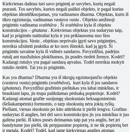
Kiekvienas daiktas turi savo prigimtį ar savybes, kurių negali
prarasti. Tos savybės, kurios negali palikti objekto, ir pagal kurias
objektas identifikuojamas, yra vadinamos dharma. Objektas, kuris iš
tikro egzistuoja, vadinamas
vastava vastu
. Objekto amžinoji
prigimtis vadinama
svabhāva
. Ši
svabhāva
kyla iš objekto
konstrukcijos –
ghatana
. Kiekvienas objektas yra sudarytas taip,
kad jo prigimtis natūraliai kyla ir yra priklausoma nuo šios
konstrukcijos.
Vastu
, objektas neprivalo įgyti savo prigimties,
nereikia užsiimti praktika ar ko nors išmokti, kad ją įgyti. Ši
prigimtis savaime kyla iš vidinės sandaros. Pavyzdžiui, padėjus
rutulį ant nuožulnios plokštumos, jis pradės riedėti žemyn. Kodėl?
Kadangi rutulys yra pagal sandarą apvalus. Todėl nereikia mokyti
rutulio riedėti. Tai yra jo prigimtis.
Kas yra dharma? Dharma yra iš tikrųjų egzistuojančio objekto
(
vastava vastu
) prigimtis (
svabhāva
), kuri kyla iš jos sandaros
(
ghatana
). Pavyzdžiui grafitinis pieštukas yra labai minkštas, ir
braukiant lapu, jis trupa palikdamas pėdsaką popieriuje. Kodėl?
Kadangi atomai grafite susijungę sluoksniais heksagoninėmis
(šešiakampėmis) formomis, o tarp sluoksnių nėra jokių ryšių.
Piešiant, vienas sluoksnis po kito atitrūksta ir piešti lengva. Grafitas
sudarytas iš anglies, bet dėl savo konstrukcijos jis yra minkštas ir juo
galima piešti. Iš kitos pusės deimantas taip pat yra anglis, bet jei
bandytume juo piešti, tik perpjausime popierių, ir ne tik popierių bet
ir metalą. Kodėl? Todėl, kad jame kiekvienas anglies atomas