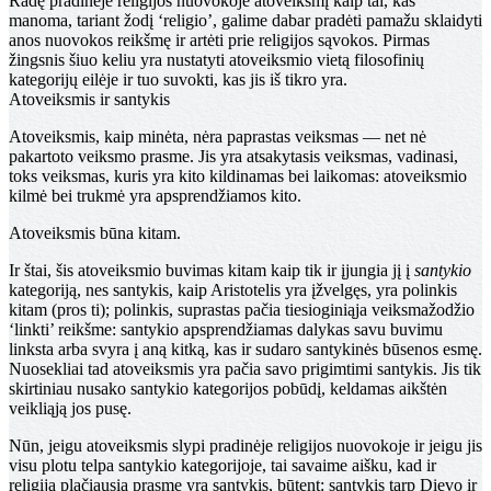
Radę pradinėje religijos nuovokoje atoveiksmį kaip tai, kas
manoma, tariant žodį ‘religio’, galime dabar pra­dėti pamažu sklaidyti
anos nuovokos reikšmę ir artėti prie religijos sąvokos. Pirmas
žingsnis šiuo keliu yra nustatyti atoveiksmio vietą filosofinių
kategorijų eilėje ir tuo su­vokti, kas jis iš tikro yra.
Atoveiksmis ir santykis
Atoveiksmis, kaip minėta, nėra paprastas veiksmas — net nė
pakartoto veiksmo prasme. Jis yra atsakytasis veiksmas, vadinasi,
toks veiksmas, kuris yra kito kildinamas bei laikomas: atoveiksmio
kilmė bei trukmė yra apsprendžiamos kito.
Atoveiksmis būna kitam.
Ir štai, šis atoveiksmio buvimas kitam kaip tik ir įjungia jį į
santykio
kategoriją, nes santykis, kaip Aristotelis yra įžvelgęs, yra polinkis
kitam (pros ti); polinkis, suprastas pačia tiesioginiąja veiksmažodžio
‘linkti’ reikšme: santykio apsprendžiamas dalykas savu buvimu
linksta arba svyra į aną kitką, kas ir sudaro santykinės būsenos esmę.
Nuosekliai tad atoveiksmis yra pačia savo prigimtimi santykis. Jis tik
skirtiniau nusako santykio kategorijos pobūdį, keldamas aikštėn
veikliąją jos pusę.
Nūn, jeigu atoveiksmis slypi pradinėje religijos nuo­vokoje ir jeigu jis
visu plotu telpa santykio kategorijoje, tai savaime aišku, kad ir
religija plačiausia prasme yra santykis, būtent: santykis tarp Dievo ir