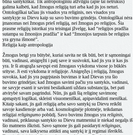
būna santykiškai. Tik antropologiniu atžvilgiu (apie tai netrukus)
galima kalbėti, kad žmogus religiją turi arba kad jis jos neturi.
Ontologiškai tačiau jis visados yra religinis, nes visados yra
santykyje su Dievu kaip su savo buvimo grin­dėju. Ontologiškai nėra
įmanomas nei žmogus prieš reli­giją, nei žmogus po religijos. Šia
prasme religijų istorikai yra teisingai įžvelgę, kad “religijos pradžia
sutampa su žmonijos pradžia” ir kad “žmonijos tarpsnis be religijos
yra gryna išmonė”.
Religija kaip antropologija
Žmogus betgi yra būtybė, kuriai savita ne tik būti, bet ir sąmoningai
būti, vadinasi, atsigręžti i patį save ir susi­vokti, kad jis yra ir kas jis
yra. Ir ši atogrąža savęspi esti žmogaus vykdoma visose jo būklės
srityse. Ji esti vykdo­ma ir religijoje. Atsigręžęs į religiją, žmogus
suvokia, kad jis yra pagrįstasis buvimas ir kad Dievas yra šio
buvimo grindėjas; kad žmogus savimi pačiu yra santykis, vadinasi,
ne savyje esanti ir savimi besilaikanti uždara substancija, bet pati
atvirybė savam pagrindui. Nūn, jis gali šią religinę savimonę
apmąstyti logiškai, skleisti vi­suomeniškai, apipavidalinti meniškai.
Kitaip sakant, jis gali religiją arba savo santykį su Dievu reikšti
savoje kasdienoje arba vad. kosmologinėje plotmėje, teikdamas
religijai
religingumo
pobūdį. Savo buvimu žmogus yra
religinis,
vadinasi, priklausąs santykio su Dievu matme­niui ir niekad negalįs iš
šio matmens iškristi. Savo sąmo­ne jis gali pasidaryti
religingas,
vadinasi, sava laikysena atitikti aną santykį ir jį regimai išreikšti.