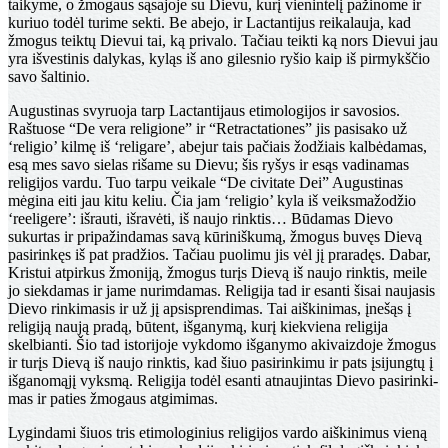
taikyme, o žmogaus sąsajoje su Dievu, kurį vienintelį pa­žinome ir
kuriuo todėl turime sekti. Be abejo, ir Lactantijus rei­kalauja, kad
žmogus teiktų Dievui tai, ką privalo. Tačiau teikti ką nors Dievui jau
yra išvestinis dalykas, kyląs iš ano gilesnio ryšio kaip iš pirmykščio
savo šaltinio.
Augustinas svyruoja tarp Lactantijaus etimologijos ir savosios.
Raštuose “De vera religione” ir “Retractationes” jis pasisako už
‘religio’ kilmę iš ‘religare’, abejur tais pačiais žodžiais kalbėdamas,
esą mes savo sielas rišame su Dievu; šis ryšys ir esąs vadinamas
religijos vardu. Tuo tarpu veikale “De civitate Dei” Augustinas
mėgina eiti jau kitu keliu. Čia jam ‘religio’ kyla iš veiksmažodžio
‘reeligere’: išrauti, išravėti, iš naujo rinktis… Būdamas Dievo
sukurtas ir pripažindamas savą kūriniškumą, žmo­gus buvęs Dievą
pasirinkęs iš pat pradžios. Tačiau puoli­mu jis vėl jį praradęs. Dabar,
Kristui atpirkus žmoniją, žmogus turįs Dievą iš naujo rinktis, meile
jo siekdamas ir jame nurimdamas. Religija tad ir esanti šisai naujasis
Dievo rinkimasis ir už jį apsisprendimas. Tai aiškinimas, įnešąs į
religiją naują pradą, būtent, išganymą, kurį kiekviena religija
skelbian­ti. Šio tad istorijoje vykdomo išganymo akivaizdoje žmogus
ir turįs Dievą iš naujo rink­tis, kad šiuo pasirinkimu ir pats įsijungtų į
išganomąjį vyksmą. Religija todėl esanti atnaujintas Dievo pasirinki­
mas ir paties žmogaus atgimimas.
Lygindami šiuos tris etimologinius religijos vardo aiškinimus vieną