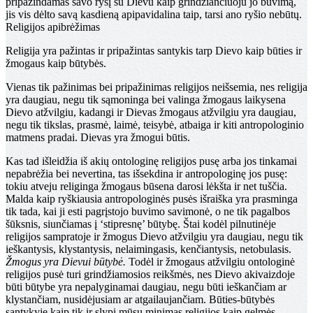
pripažindamas savo ryšį su Dievu kaip grindžiančiuoju jo buvimą,
jis vis dėlto savą kasdieną apipavidalina taip, tarsi ano ryšio nebūtų.
Religijos apibrėžimas
Religija yra pažintas ir pripažintas santykis tarp Dievo kaip būties ir
žmogaus kaip būtybės.
Vienas tik pažinimas bei pripažinimas religijos neišsemia, nes religija
yra daugiau, negu tik sąmoninga bei valinga žmogaus laikysena
Dievo atžvilgiu, kadangi ir Dievas žmogaus atžvilgiu yra daugiau,
negu tik tikslas, prasmė, laimė, teisybė, atbaiga ir kiti antropologinio
matmens pradai.
Dievas yra žmogui būtis.
Kas tad išleidžia iš akių ontologinę religijos pusę arba jos tinkamai
nepabrėžia bei nevertina, tas išsekdina ir antropologinę jos pusę:
tokiu atveju religinga žmogaus būsena darosi lėkšta ir net tuščia.
Malda kaip ryškiausia antropologinės pusės išraiška yra prasminga
tik tada, kai ji esti pagrįstojo buvimo savimonė, o ne tik pagalbos
šūksnis, siunčiamas į ‘stipresnę’ būtybę. Štai kodėl pilnutinėje
religijos sampratoje ir žmogus Dievo atžvilgiu yra daugiau, negu tik
ieškantysis, klystantysis, nelaimingasis, kenčiantysis, netobulasis.
Žmogus yra Dievui būtybė.
Todėl ir žmogaus atžvilgiu ontologinė
religijos pusė turi grindžiamosios reikšmės, nes Dievo akivaizdoje
būti būtybe yra nepalyginamai daugiau, negu būti ieškančiam ar
klystančiam, nusidėjusiam ar atgailaujančiam. Būties-būtybės
santykyje kaip tik ir slypi mūsų minimas religijos kaip gelmės