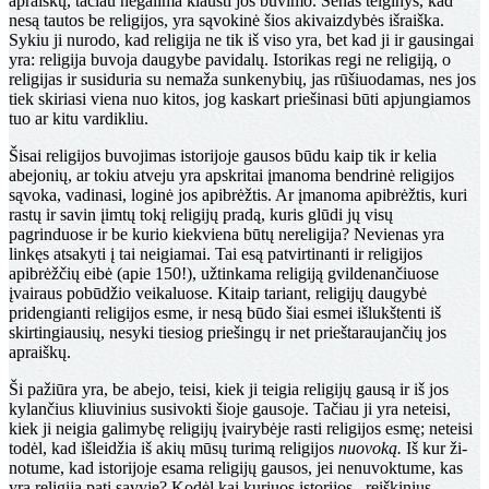
apraiškų, tačiau negalima klausti jos buvimo. Senas teiginys, kad
nesą tautos be religijos, yra sąvokinė šios akivaizdybės išraiška.
Sykiu ji nurodo, kad religija ne tik iš viso yra, bet kad ji ir gausingai
yra: religija buvoja daugybe pavidalų. Istorikas regi ne reli­giją, o
religijas ir susiduria su nemaža sunkenybių, jas rūšiuodamas, nes jos
tiek skiriasi viena nuo kitos, jog kaskart priešinasi būti apjungiamos
tuo ar kitu vardikliu.
Šisai religijos buvojimas istorijoje gausos būdu kaip tik ir kelia
abejonių, ar tokiu atveju yra apskritai įmano­ma bendrinė religijos
sąvoka, vadinasi, loginė jos api­brėžtis. Ar įmanoma apibrėžtis, kuri
rastų ir savin įimtų tokį religijų pradą, kuris glūdi jų visų
pagrinduose ir be kurio kiekviena būtų nereligija? Nevienas yra
linkęs at­sakyti į tai neigiamai. Tai esą patvirtinanti ir religijos
apibrėžčių eibė (apie 150!), užtinkama religiją gvilde­nančiuose
įvairaus pobūdžio veikaluose. Kitaip tariant, religijų daugybė
pridengianti religijos esme, ir nesą būdo šiai esmei išlukštenti iš
skirtingiausių, nesyki tiesiog prie­šingų ir net prieštaraujančių jos
apraiškų.
Ši pažiūra yra, be abejo, teisi, kiek ji teigia religijų gausą ir iš jos
kylančius kliuvinius susivokti šioje gau­soje. Tačiau ji yra neteisi,
kiek ji neigia galimybę religi­jų įvairybėje rasti religijos esmę; neteisi
todėl, kad iš­leidžia iš akių mūsų turimą religijos
nuovoką.
Iš kur ži­
notume, kad istorijoje esama religijų gausos, jei nenu­voktume, kas
yra religija pati savyje? Kodėl kai kuriuos istorijos reiškinius