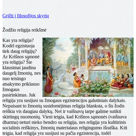
Grįžti į filosofijos skyrių
Religija, tikėjimas ir religingumas
Žodžio religija reikšmė
Kas yra religija?
Kodėl egzistuoja
tiek daug religijų?
Ar Krišnos sąmonė
yra religija? Šie
klausimai jaudina
daugelį žmonių, nes
nuo teisingo
atsakymo priklauso
žmogaus
pasirinkimas. Juk
religija yra susijusi su žmogaus egzistencijos galutiniais dalykais.
Nepaisant to žmonių susidomėjimas religija blanksta, o šis žodis
reiškia vis daugiau dalykų. Net ir vaišnavų tarpe galime sutikti
skirtingų nuomonių. Vieni teigia, kad Krišnos sąmonės (vaišnava
dharma) neturi nieko bendro su religija, nes religija yra kultūrinis
socialinis reiškinys, žmonių materialaus religingumo išraiška. Kiti
teigia, kad religija yra susijusi su pačia egzistencija, todėl