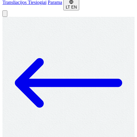
Transliacijos
Tiesiogiai
Parama
LT
EN