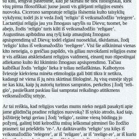
su kitu, lengvai pastebime, kad jie ski­riasi ne tiek filologiškai, kiek
visų pirma filosofiškai: juose jausti vis gilėjanti religijos esmės
nuovoka. Cicero­no sampratoje religija išsisemia kulto taisyklių
vykdymu; todėl jis ir veda žodį ‘religio’ iš veiksmažodžio ‘relegere’.
Lactantijui religija jau yra žmogaus sąryšis su Dievu; tuomet, be
abejo, žodis ‘religio’ turis kilti iš veiksmažo­džio ‘religare’.
Augustinas apibūdina aną ryšį kaip at­naujintą žmogaus
apsisprendimą už Dievą; todėl elgiasi nuosekliai, tikėdamas, žodį
‘religio’ kilus iš veiksmažo­džio ‘reeligere’. Visi šie aiškinimai vienas
kito neneigia, o greičiau papildo, vis giliau nuvokdami religijos esme
ir vis aiškiau atskleisdami religijos vaidmenį, einantį nuo rūpestingai
atliekamo kulto iki likiminio žmogaus apsi­sprendimo. Tačiau
kalbiškai žodis ‘religio’ lieka ir toliau neišaiškintas. Kalbotyros
šviesoje kiekviena minėta etimo­logija gali būti tikra ir netikra,
kadangi nė viena iš jų nėra skirtinai filologinė. Jų visų esmėje slypi
ne kas kita, kaip jų autorių turimos sampratos, perkeltos į žodį ‘reli­
gio’, pasiieškant paskiau šiai sampratai reikalingo atitik­mens
veiksmažodžių srityje.
Ar tai reiškia, kad religijos vardas mums nieko negali pasakyti apie
jame glūdinčią pradine religijos nuo­voką? Iš sykio atrodo, kad taip.
Įsižiūrėję betgi geriau į žodį ‘religio’, rasime vieną būdingą jo
požymį, galintį būti kelrodžiu mūsų ieškomai pirminei šio žodžio
pras­mei: tai priešdėlis ‘re-‘. Ar daiktavardis ‘religio’ yra kilęs iš
veiksmažodžio ‘relegere’, ar iš ‘religare’, ar iš ‘reelige-re’, ar iš kurio