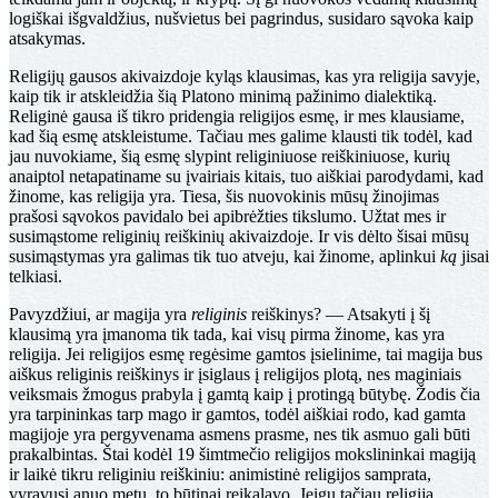
logiškai išgvaldžius, nušvietus bei pagrindus, susidaro sąvoka kaip
atsakymas.
Religijų gausos akivaizdoje kyląs klausimas, kas yra religija savyje,
kaip tik ir atskleidžia šią Platono minimą pažinimo dialektiką.
Religinė gausa iš tikro pridengia re­ligijos esmę, ir mes klausiame,
kad šią esmę atskleistume. Tačiau mes galime klausti tik todėl, kad
jau nuvokiame, šią esmę slypint religiniuose reiškiniuose, kurių
anaiptol netapatiname su įvairiais kitais, tuo aiškiai parodydami, kad
žinome, kas religija yra. Tiesa, šis nuovokinis mūsų žinojimas
prašosi sąvokos pavidalo bei apibrėžties tikslu­mo. Užtat mes ir
susimąstome religinių reiškinių akivaiz­doje. Ir vis dėlto šisai mūsų
susimąstymas yra galimas tik tuo atveju, kai žinome, aplinkui
ką
jisai
telkiasi.
Pavyzdžiui, ar magija yra
religinis
reiškinys? — Atsakyti į šį
klausimą yra įmanoma tik tada, kai visų pirma žinome, kas yra
religija. Jei religijos esmę regėsime gamtos įsielinime, tai magija bus
aiškus religinis reiškinys ir įsiglaus į religijos plotą, nes maginiais
veiksmais žmogus prabyla į gamtą kaip į protingą būtybę. Žodis čia
yra tarpininkas tarp mago ir gamtos, todėl aiškiai rodo, kad gamta
ma­gijoje yra pergyvenama asmens prasme, nes tik asmuo gali būti
prakalbintas. Štai kodėl 19 šimtmečio religijos mokslininkai magiją
ir laikė tikru religiniu reiškiniu: animistinė religijos samprata,
vyravusi anuo metu, to bū­tinai reikalavo. Jeigu tačiau religiją