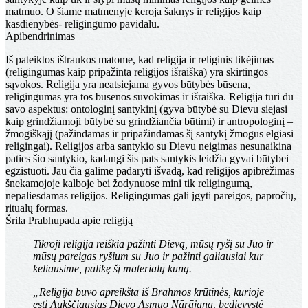
matmuo. O šiame matmenyje keroja šaknys ir religijos kaip
kasdienybės- religingumo pavidalu.
Apibendrinimas
Iš pateiktos ištraukos matome, kad religija ir religinis tikėjimas
(religingumas kaip pripažinta religijos išraiška) yra skirtingos
sąvokos. Religija yra neatsiejama gyvos būtybės būsena,
religingumas yra tos būsenos suvokimas ir išraiška. Religija turi du
savo aspektus: ontologinį santykinį (gyva būtybė su Dievu siejasi
kaip grindžiamoji būtybė su grindžiančia būtimi) ir antropologinį –
žmogiškąjį (pažindamas ir pripažindamas šį santykį žmogus elgiasi
religingai). Religijos arba santykio su Dievu neigimas nesunaikina
paties šio santykio, kadangi šis pats santykis leidžia gyvai būtybei
egzistuoti. Jau čia galime padaryti išvadą, kad religijos apibrėžimas
šnekamojoje kalboje bei žodynuose mini tik religingumą,
nepaliesdamas religijos. Religingumas gali įgyti pareigos, papročių,
ritualų formas.
Šrila Prabhupada apie religiją
Tikroji religija reiškia pažinti Dievą, mūsų ryšį su Juo ir
mūsų pareigas ryšium su Juo ir pažinti galiausiai kur
keliausime, palikę šį materialų kūną.
„Religija buvo apreikšta iš Brahmos krūtinės, kurioje
esti Aukščiausias Dievo Asmuo Nārājana, bedievystė