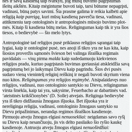
nės ir savą kasdieną taip tvarkyti, jog mūsų buvimo pa­grįstumas
išeitų aikštėn. Kitaip mėgintume buvoti taip, tarsi būtume nepagrįsti,
vadinasi, būną patys savimi. Šia prasme galima ir reikia kalbėti apie
religiją
kaip pareigą,
kuri mūsų kasdieną paverčia tiesa, vadinasi,
atitikmeniu tarp ontologinės ir antropologinės mūsojo buvimo plot­
mės. Kitaip ši kasdiena būtų melas. Religingumas kaip tik ir yra šios
tiesos, o bedievybė — šio melo lytys.
Antropologinė tad religijos pusė priklauso religijos sąrangai taip
lygiai, kaip ir ontologinė pusė, nes anoji iš tikro yra ne kas kita, kaip
šiosios proveržis sąmonės švieson bei valinga išraiška regimais
pavidalais — visų pirma
malda
kaip sudedamuoju kiekvienos
religijos pra­du, kuriuo pagrįstasis buvimas geriausiai atskleidžia savą
pagrįstumą bei jo laikymąsi Dievu kaip pagrindu. Šios dvi pusės
sudaro vieną vienintelį religinį reiškinį ir ne­gali buvoti skyrium viena
nuo kitos.
Religingumas yra religijos regimybė.
Atsipalaidavęs nuo
religijos, vadinasi, nuo ontologinio santykio su Dievu, religingumas
virsta šmėkla, kaip tai yra, sakysime, Feuerbacho ar dabartinės vad.
‘ateistinės krikščionybės’ (D. Solle) atvejais. Reli­ginga bedievybė
yra iš tikro didžiausia žmogaus išjuoka. Bet išjuoka yra ir
nereliginga religija, vadinasi, ontologi­nio žmogaus santykio su
Dievu pripažinimas, nerandąs regimos išraiškos kasdienoje.
Pirmuoju atveju žmogus el­giasi
nenuosekliai:
neigdamas savo ryšį
su Dievu kaip nesančiuoju, jis vis dėlto pasilaiko šio ryšio kaukę
kasdie­noje. Antruoju atveju žmogus elgiasi
nenuoširdžiai: