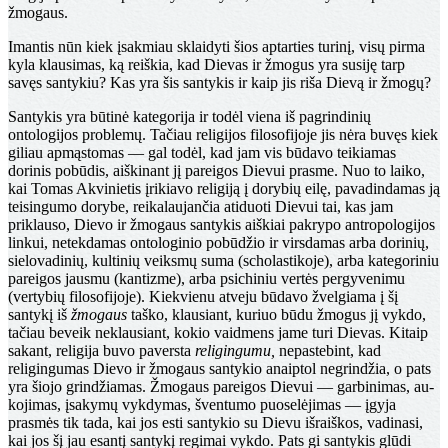
žmogaus.
Imantis nūn kiek įsakmiau sklaidyti šios aptarties tu­rinį, visų pirma
kyla klausimas, ką reiškia, kad Dievas ir žmogus yra susiję tarp
savęs santykiu? Kas yra šis san­tykis ir kaip jis riša Dievą ir žmogų?
Santykis yra būtinė kategorija ir todėl viena iš pa­grindinių
ontologijos problemų. Tačiau religijos filoso­fijoje jis nėra buvęs kiek
giliau apmąstomas — gal todėl, kad jam vis būdavo teikiamas
dorinis pobūdis, aiškinant jį pareigos Dievui prasme. Nuo to laiko,
kai Tomas Akvinietis įrikiavo religiją į dorybių eilę, pavadindamas ją
teisingumo dorybe, reikalaujančia atiduoti Dievui tai, kas jam
priklauso, Dievo ir žmogaus santykis aiškiai pakrypo antropologijos
linkui, netekdamas ontologinio pobū­džio ir virsdamas arba dorinių,
sielovadinių, kultinių veiksmų suma (scholastikoje), arba kategoriniu
pareigos jausmu (kantizme), arba psichiniu vertės pergyvenimu
(vertybių filosofijoje). Kiekvienu atveju būdavo žvelgia­ma į šį
santykį iš
žmogaus
taško, klausiant, kuriuo būdu žmogus jį vykdo,
tačiau beveik neklausiant, kokio vaid­mens jame turi Dievas. Kitaip
sakant, religija buvo pa­versta
religingumu,
nepastebint, kad
religingumas Dievo ir žmogaus santykio anaiptol negrindžia, o pats
yra šiojo grindžiamas. Žmogaus pareigos Dievui — garbinimas, au­
kojimas, įsakymų vykdymas, šventumo puoselėjimas — įgyja
prasmės tik tada, kai jos esti santykio su Dievu iš­raiškos, vadinasi,
kai jos šį jau esantį santykį regimai vykdo. Pats gi santykis glūdi