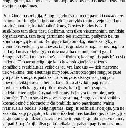
religingumą, kadangi anasai ontologinis santykis pasilie­ka kiekvienu
atveju nepajudintas.
Pripažindamas religiją, žmogus gelmės matmenį pa­verčia
kasdienos
matmeniu. Religija kaip ontologinis san­tykis tokiu atveju pasidaro
istorinė, tautinė, individualinė žmogiškosios būklės lytis. Ji
susiklosto tam tikrų tiesų skelbimu, tam tikrų visuomeninių pavidalų
organizavi­mu, tam tikrų garbinimo bei aukojimo, prašymo bei dė­
kojimo apeigų kūrimu. Religijoje kaip ontologiniame santykyje
vienintelis veikėjas yra Dievas: tai jis grindžia žmogaus buvimą, tuo
padarydamas religiją gryna dova­na arba malone, kuriai gauti
žmogus visiškai nieko neįneša — ničnieko, kadangi jis pats būna šia
malone. Tuo tarpu religijoje kaip kosmologinėje kasdienos
apraiškoje svarbiausias veikėjas jau yra žmogus — tiek mąstyme,
tiek veikime, tiek estetinėje kūryboje. Antropologinė reli­gijos pusė
yra paties žmogaus padaras. Tai žmogaus at­sakymas į aną jam
Dievo suteiktą dovaną bei malone. Šiuo atžvilgiu pagrįstasis
buvimas nelieka grynai priimantysis, kaip jį norėtų suprasti
dialektinė teologija. Grynai priimantysis jis yra tik ontologinėje
plotmėje. Ta­čiau suvokęs savo pagrįstumą, žmogus darosi veiklus
kosmologinėje plotmėje ir čia prabildo savo pagrįstumą įvai­rių
įvairiausiais būdais. Religingumas, kaip jis reiškiasi istorijoje, yra ne
kas kita, kaip pagrįstojo buvimo išsklei­dimas kasdienoje. Iš tiesų, juk
jeigu esame grindžiami savo buvime ir jeigu šį grindimą suvokiame,
tai pati žmo­giškoji mūsų garbė reikalauja paisyti pagrįstumo sąmo­