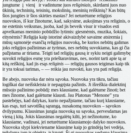
jungtume į vienį ir vadintume juos
religiniais,
skirdami juos nuo
ūkinių, techninių, teisinių, mokslinių, meninių reiškinių? Kas būtų
šios jungties ir šios skirties mastas? Jei neturėtume religijos
nuovokos, iš kur žinotume, kad, sakysime, aukojimas yra religinis, o
ne estetinis veiksmas, juoba, kad jis beveik visur ir vi­sados esti
apvelkamas meninio pobūdžio lytimis: giesmė­mis, muzika, šokiais,
eitynėmis? Religija kaip istorinė akivaizdybė savaime atsiremia į
mūsų sąmonėje esančią religijos nuovoką, be kurios nebūtų galimas
joks religijos pažinimas ar tyrimas, nes nebūtų suvokiama, kas gi čia
pažįstama ar tiriama. Teigti tad religijų gausą ir sykiu neigti galimybę
suvokti religijos esmę yra prieštaravimas, nes, norint tarti apie tą ar
kitą reiškinį, kad jis esąs
re­liginis
— religijų gausos teigimas kaip tik
ir yra toksai tarimas, – — reikia jau nuvokti, kas yra pati religija.
Be abejo, nuovoka dar nėra sąvoka. Nuovoka yra tik­ra, tačiau
logiškai dar neišskleista ir nepagrįsta pažintis. Ji išreiškia dialektinį
mūsojo pažinimo pobūdį: mes klau­siame, kad galėtume žinoti; bet
mes žinome, kad galėtu­me klausti. Jau Platonas “Menone” yra
pastebėjęs, kad dalykas, kurio nepažįstame, tačiau kurį klausiame,
kas esąs, turi savotišką sąrangą, nusakomą nuovokos – sąvokos
dvilypumu. Klausimas jungia nuovoką su są­voka, pervesdamas jas
vieną į kitą. Jokis klausimas ne­galėtų kilti, jei nežinotume, ko
klausiame, vadinasi, jei neturėtume klausiamojo dalyko nuovokos.
Nuovoka slypi kiekviename klausime kaip jo grindėją bei vedėja,
teik­dama jam ir objektą, ir kryptį. Šį gi nuovokos vedamą klausimą