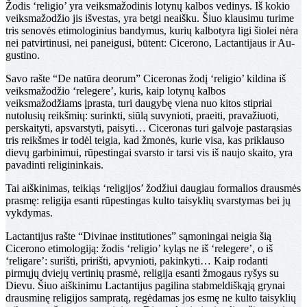
Žodis ‘religio’ yra veiksmažodinis lotynų kalbos ve­dinys. Iš kokio
veiksmažodžio jis išvestas, yra betgi ne­aišku. Šiuo klausimu turime
tris senovės etimologinius bandymus, kurių kalbotyra ligi šiolei nėra
nei patvirti­nusi, nei paneigusi, būtent: Cicerono, Lactantijaus ir Au­
gustino.
Savo rašte “De natūra deorum” Ciceronas žodį ‘religio’ kildina iš
veiksmažodžio ‘relegere’, kuris, kaip lotynų kalbos
veiksmažodžiams įprasta, turi daugybę viena nuo kitos stipriai
nutolusių reikšmių: surinkti, siūlą suvynio­ti, praeiti, pravažiuoti,
perskaityti, apsvarstyti, paisyti… Ciceronas turi galvoje pastarąsias
tris reikšmes ir todėl teigia, kad žmonės, kurie visa, kas priklauso
dievų gar­binimui, rūpestingai svarsto ir tarsi vis iš naujo skaito, yra
pavadinti religininkais.
Tai aiškinimas, teikiąs ‘religijos’ žodžiui daugiau formalios drausmės
prasmę: religija esanti rūpestingas kulto taisyklių svarstymas bei jų
vykdymas.
Lactantijus rašte “Divinae institutiones” sąmoningai neigia šią
Cicerono etimologiją: žodis ‘religio’ kyląs ne iš ‘relegere’, o iš
‘religare’: surišti, pririšti, apvynioti, pa­kinkyti… Kaip rodanti
pirmųjų dviejų vertinių prasmė, religija esanti žmogaus ryšys su
Dievu. Šiuo aiškinimu Lactantijus pagilina stabmeldiškąją grynai
drausminę re­ligijos sampratą, regėdamas jos esmę ne kulto taisyklių