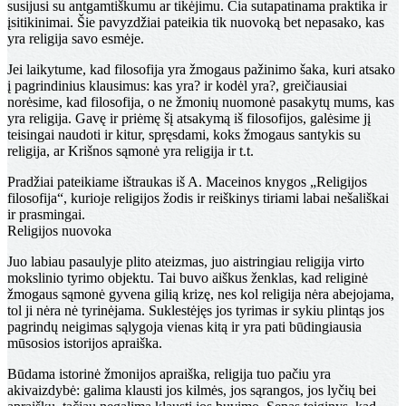
susijusi su antgamtiškumu ar tikėjimu. Čia sutapatinama praktika ir
įsitikinimai. Šie pavyzdžiai pateikia tik nuovoką bet nepasako, kas
yra religija savo esmėje.
Jei laikytume, kad filosofija yra žmogaus pažinimo šaka, kuri atsako
į pagrindinius klausimus: kas yra? ir kodėl yra?, greičiausiai
norėsime, kad filosofija, o ne žmonių nuomonė pasakytų mums, kas
yra religija. Gavę ir priėmę šį atsakymą iš filosofijos, galėsime jį
teisingai naudoti ir kitur, spręsdami, koks žmogaus santykis su
religija, ar Krišnos sąmonė yra religija ir t.t.
Pradžiai pateikiame ištraukas iš A. Maceinos knygos „Religijos
filosofija“, kurioje religijos žodis ir reiškinys tiriami labai nešališkai
ir prasmingai.
Religijos nuovoka
Juo labiau pasaulyje plito ateizmas, juo aistringiau religija virto
mokslinio ty­rimo objektu. Tai buvo aiškus ženklas, kad religinė
žmo­gaus sąmonė gyvena gilią krizę, nes kol religija nėra abe­jojama,
tol ji nėra nė tyrinėjama. Suklestėjęs jos tyrimas ir sykiu plintąs jos
pagrindų neigimas sąlygoja vienas ki­tą ir yra pati būdingiausia
mūsosios istorijos apraiška.
Būdama istorinė žmonijos apraiška, religija tuo pa­čiu yra
akivaizdybė: galima klausti jos kilmės, jos sąran­gos, jos lyčių bei