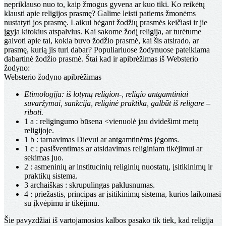
nepriklauso nuo to, kaip žmogus gyvena ar kuo tiki. Ko reikėtų
klausti apie religijos prasmę? Galime leisti patiems žmonėms
nustatyti jos prasmę. Laikui bėgant žodžių prasmės keičiasi ir jie
įgyja kitokius atspalvius. Kai sakome žodį religija, ar turėtume
galvoti apie tai, kokia buvo žodžio prasmė, kai šis atsirado, ar
prasmę, kurią jis turi dabar? Populiariuose žodynuose pateikiama
dabartinė žodžio prasmė. Štai kad ir apibrėžimas iš Websterio
žodyno:
Websterio žodyno apibrėžimas
Etimologija: iš lotynų religion-, religio antgamtiniai
suvaržymai, sankcija, religinė praktika, galbūt iš religare –
riboti.
1 a :
religingumo būsena <vienuolė jau dvidešimt metų
religijoje.
1 b :
tarnavimas Dievui ar antgamtinėms jėgoms.
1 c :
pasišventimas ar atsidavimas religiniam tikėjimui ar
sekimas juo.
2 :
asmeninių ar institucinių religinių nuostatų, įsitikinimų ir
praktikų sistema.
3 archaiškas :
skrupulingas paklusnumas.
4 :
priežastis, principas ar įsitikinimų sistema, kurios laikomasi
su įkvėpimu ir tikėjimu.
Šie pavyzdžiai iš vartojamosios kalbos pasako tik tiek, kad religija