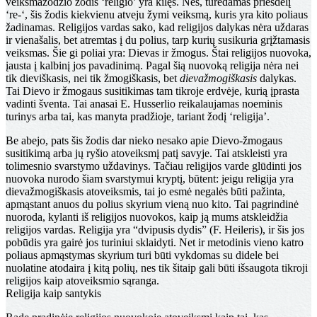
veiksmažodžio žodis ‘religio’ yra kilęs. Nes, turėdamas priešdėlį
‘re-‘, šis žodis kiekvienu atveju žymi veiksmą, kuris yra kito poliaus
žadinamas. Religijos vardas sako, kad religijos dalykas nėra uždaras
ir vienašalis, bet atremtas į du polius, tarp kurių susiku­ria grįžtamasis
veiksmas. Šie gi poliai yra: Dievas ir žmogus. Štai religijos nuovoka,
įausta į kalbinį jos pava­dinimą. Pagal šią nuovoką religija nėra nei
tik dieviška­sis, nei tik žmogiškasis, bet
dievažmogiškasis
dalykas.
Tai Dievo ir žmogaus susitikimas tam tikroje erdvėje, kurią įprasta
vadinti šventa. Tai anasai E. Husserlio reikalau­jamas noeminis
turinys arba tai, kas manyta pradžioje, tariant žodį ‘religija’.
Be abejo, pats šis žodis dar nieko nesako apie Dievo-žmogaus
susitikimą arba jų ryšio atoveiksmį patį savyje. Tai atskleisti yra
tolimesnio svarstymo uždavinys. Tačiau religijos varde glūdinti jos
nuovoka nurodo šiam svarstymui kryptį, būtent: jeigu religija yra
dievažmogiškasis atoveiksmis, tai jo esmė negalės būti pažinta,
apmąstant anuos du polius skyrium vieną nuo kito. Tai pagrindinė
nuoroda, kylanti iš religijos nuovokos, kaip ją mums at­skleidžia
religijos vardas. Religija yra “dvipusis dydis” (F. Heileris), ir šis jos
pobūdis yra gairė jos turiniui sklaidyti. Net ir metodinis vieno katro
poliaus apmąsty­mas skyrium turi būti vykdomas su didele bei
nuolatine atodaira į kitą polių, nes tik šitaip gali būti išsaugota tikroji
religijos kaip atoveiksmio sąranga.
Religija kaip santykis