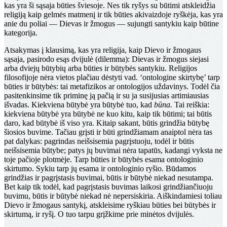
kas yra ši sąsaja bū­ties šviesoje. Nes tik ryšys su būtimi atskleidžia
religiją kaip gelmės matmenį ir tik būties akivaizdoje ryškėja, kas yra
anie du poliai — Dievas ir žmogus — sujungti santykiu kaip būtine
kategorija.
Atsakymas į klausimą, kas yra religija, kaip Dievo ir žmogaus
sąsaja, pasirodo esąs dvijulė (dilemma): Dievas ir žmogus siejasi
arba dviejų būtybių arba būties ir bū­tybės santykiu. Religijos
filosofijoje nėra vietos plačiau dėstyti vad. ‘ontologine skirtybę’ tarp
būties ir būtybės: tai metafizikos ar ontologijos uždavinys. Todėl čia
pasi­tenkinsime tik priminę ją pačią ir su ja susijusias arti­miausias
išvadas. Kiekviena būtybė yra būtybė tuo, kad
būna.
Tai reiškia:
kiekviena būtybė yra būtybė ne kuo kitu, kaip tik būtimi; tai būtis
daro, kad būtybė iš viso yra. Kitaip sakant, būtis grindžia būtybę
šiosios buvime. Tačiau grįsti ir būti grindžiamam anaiptol nėra tas
pat dalykas: pagrindas neišsisemia pagrįstuoju, todėl ir būtis
neišsisemia būtybe; patys jų buvimai nėra tapatūs, ka­dangi vyksta ne
toje pačioje plotmėje. Tarp būties ir bū­tybės esama ontologinio
skirtumo. Sykiu tarp jų esama ir ontologinio ryšio. Būdamos
grindžias ir pagrįstasis bu­vimai, būtis ir būtybė niekad nesutampa.
Bet kaip tik to­dėl, kad pagrįstasis buvimas laikosi grindžiančiuoju
buvimu, būtis ir būtybė niekad nė nepersiskiria. Aiškinda­miesi toliau
Dievo ir žmogaus santykį, atskleisime ryškiau būties bei būtybės ir
skirtumą, ir ryšį. O tuo tarpu grįž­kime prie minėtos dvijulės.