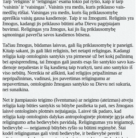
Tarp ‘religinis’ ir ‘religingas’ esama tokio pat ryšio, kaip ir tarp
‘vaisinis’ ir ‘vaisingas’. Vaisinis yra medis, kuris priklauso vais­
medžių rūšiai. Vaisingas yra medis, kuris šią priklauso­mybę
apreiškia vaisių gausa kasdienoje. Taip ir su žmo­gumi. Religinis yra
žmogus, kadangi jis priklauso būtimi arba Dievu pagrįstajam
buvimui. Religingas yra žmogus, kai jis šią priklausomybę
sąmoningai paverčia savos kas­dienos būsena.
Tačiau žmogus, būdamas laisvas, gali šią priklauso­mybę ir paneigti.
Kitaip sakant, jis gali likti religinis, bet netapti religingas. Kadangi
religija kaip ontologinis santykis yra pirmesnė už bet kokį pažinimą
bei apsispren­dimą, tai žmogus gali jaustis esąs šio santykio savo kas­
dienoje nepaliestas ir šią kasdieną taip tvarkyti, tarsi ano santykio iš
viso nebūtų. Nereikia nė aiškinti, kad religijos pripažinimas ar
nepripažinimas, vadinasi, jos pavertimas religingumu ar
nepavertimas, ontologinio žmogaus santy­kio su Dievu nei sukuria,
nei sunaikina.
Net ir įtampiausio teigimo (šventumas) ar neigimo (ateizmas) atveju
re­ligija kaip būties santykis su būtybe pasilieka ta pati, nes žmogaus
laisvė ontologinės plotmės neįtaigauja. Lais­vė tik padaro, kad
religija kaip ontologinis dalykas antro­pologinėje plotmėje įgyja arba
religingumo arba bedievy­bės pavidalą. Religingumas yra teigiamoji,
bedievybė — neigiamoji būtybės ryšio su būtimi regimybė. Štai
kodėl religingumas gali virsti bedievybe, ir bedievybė pereiti i