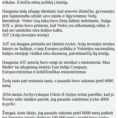
reikalas. Ji keičia mūsų požiūrį į istoriją.
Dauguma indų užaugo tikėdami, kad senovės išminčiai, gyvenantys
prie
Saptasindhu
užrašė savo mintis ir išgyvenimus Vedų
literatūroje. Vedos visą laiką buvo žinių šaltinis induistams. Staiga
XIX a. jiems buvo primesta, kad Vedos yra užkariautojų raštai, ir
kad net sanskritas nėra Indijos kalba.
AIT (Arijų invazijos teorija)
AIT yra daugiau prielaida nei faktinis įvykis. Arijų invazijos teorijos
šaknys ne Indijoje, o tarp Europos politikų ir Vokietijos nacionalistų.
Indijos istorijoje visiškai nėra duomenų, patvirtinančių šią teoriją.
Dauguma AIT autorių buvo netgi ne istorikai o misionieriai. Max
Muller’iui atlyginimą mokėjo East Indija Company.
Europocentrizmas ir krikščioniškas misionierizmas
Žydų tauta pati seniausia tauta, o pasaulis buvo sukurtas prieš 6000
metų:
1654 metais Archyvyskupas Ušeris iš Airijos tvirtai pareiškė, kad jo
Švento rašto studijos parodė, jog pasaulio sukūrimas įvyko 4004
m.pr.Kr.
Žmogui, kuris tikėjo, jog pasaulis sukurtas prieš 6000 metų patikėti
jog žmonijos istorija driekiasi 100,000 metų į praeitį buvo sunku.