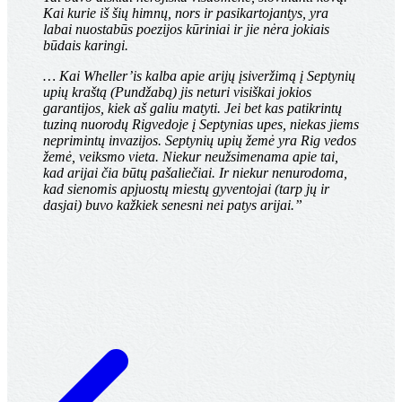
Kai kurie iš šių himnų, nors ir pasikartojantys, yra
labai nuostabūs poezijos kūriniai ir jie nėra jokiais
būdais karingi.
… Kai Wheller’is kalba apie arijų įsiveržimą į Septynių
upių kraštą (Pundžabą) jis neturi visiškai jokios
garantijos, kiek aš galiu matyti. Jei bet kas patikrintų
tuziną nuorodų Rigvedoje į Septynias upes, niekas jiems
neprimintų invazijos. Septynių upių žemė yra Rig vedos
žemė, veiksmo vieta. Niekur neužsimenama apie tai,
kad arijai čia būtų pašaliečiai. Ir niekur nenurodoma,
kad sienomis apjuostų miestų gyventojai (tarp jų ir
dasjai) buvo kažkiek senesni nei patys arijai.”