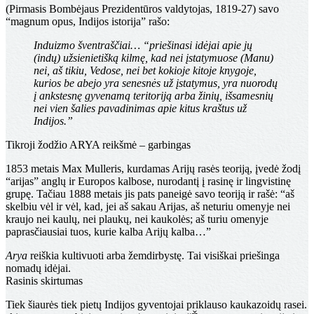
(Pirmasis Bombėjaus Prezidentūros valdytojas, 1819-27) savo
“magnum opus, Indijos istorija” rašo:
Induizmo šventraščiai… “priešinasi idėjai apie jų
(indų) užsienietišką kilmę, kad nei įstatymuose (Manu)
nei, aš tikiu, Vedose, nei bet kokioje kitoje knygoje,
kurios be abejo yra senesnės už įstatymus, yra nuorodų
į ankstesnę gyvenamą teritoriją arba žinių, išsamesnių
nei vien šalies pavadinimas apie kitus kraštus už
Indijos.”
Tikroji žodžio ARYA reikšmė – garbingas
1853 metais Max Mulleris, kurdamas Arijų rasės teoriją, įvedė žodį
“arijas” anglų ir Europos kalbose, nurodantį į rasinę ir lingvistinę
grupę. Tačiau 1888 metais jis pats paneigė savo teoriją ir rašė: “aš
skelbiu vėl ir vėl, kad, jei aš sakau Arijas, aš neturiu omenyje nei
kraujo nei kaulų, nei plaukų, nei kaukolės; aš turiu omenyje
paprasčiausiai tuos, kurie kalba Arijų kalba…”
Arya
reiškia kultivuoti arba žemdirbystę. Tai visiškai priešinga
nomadų idėjai.
Rasinis skirtumas
Tiek šiaurės tiek pietų Indijos gyventojai priklauso kaukazoidų rasei.