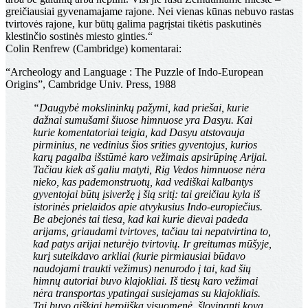
greičiausiai gyvenamajame rajone. Nei vienas kūnas nebuvo rastas
tvirtovės rajone, kur būtų galima pagrįstai tikėtis paskutinės
klestinčio sostinės miesto ginties.“
Colin Renfrew (Cambridge) komentarai:
“Archeology and Language : The Puzzle of Indo-European
Origins”, Cambridge Univ. Press, 1988
“Daugybė mokslininkų pažymi, kad priešai, kurie
dažnai sumušami šiuose himnuose yra Dasyu. Kai
kurie komentatoriai teigia, kad Dasyu atstovauja
pirminius, ne vedinius šios srities gyventojus, kurios
karų pagalba išstūmė karo vežimais apsirūpinę Arijai.
Tačiau kiek aš galiu matyti, Rig Vedos himnuose nėra
nieko, kas pademonstruotų, kad vediškai kalbantys
gyventojai būtų įsiveržę į šią sritį: tai greičiau kyla iš
istorinės prielaidos apie atvykusius Indo-europiečius.
Be abejonės tai tiesa, kad kai kurie dievai padeda
arijams, griaudami tvirtoves, tačiau tai nepatvirtina to,
kad patys arijai neturėjo tvirtovių. Ir greitumas mūšyje,
kurį suteikdavo arkliai (kurie pirmiausiai būdavo
naudojami traukti vežimus) nenurodo į tai, kad šių
himnų autoriai buvo klajokliai. Iš tiesų karo vežimai
nėra transportas ypatingai susiejamas su klajokliais.
Tai buvo aiškiai herojiška visuomenė, šlovinanti kovą.