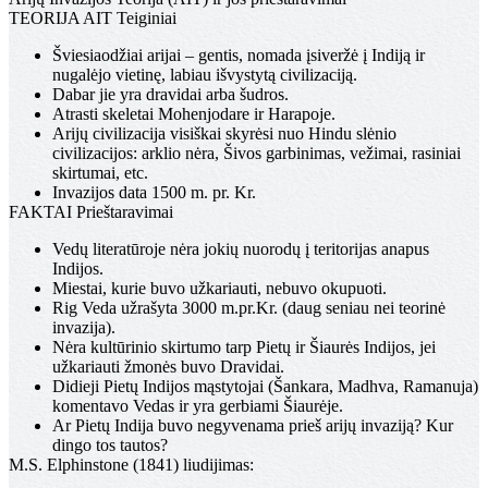
TEORIJA
AIT Teiginiai
Šviesiaodžiai arijai – gentis, nomada įsiveržė į Indiją ir
nugalėjo vietinę, labiau išvystytą civilizaciją.
Dabar jie yra dravidai arba šudros.
Atrasti skeletai Mohenjodare ir Harapoje.
Arijų civilizacija visiškai skyrėsi nuo Hindu slėnio
civilizacijos: arklio nėra, Šivos garbinimas, vežimai, rasiniai
skirtumai, etc.
Invazijos data 1500 m. pr. Kr.
FAKTAI
Prieštaravimai
Vedų literatūroje nėra jokių nuorodų į teritorijas anapus
Indijos.
Miestai, kurie buvo užkariauti, nebuvo okupuoti.
Rig Veda užrašyta 3000 m.pr.Kr. (daug seniau nei teorinė
invazija).
Nėra kultūrinio skirtumo tarp Pietų ir Šiaurės Indijos, jei
užkariauti žmonės buvo Dravidai.
Didieji Pietų Indijos mąstytojai (Šankara, Madhva, Ramanuja)
komentavo Vedas ir yra gerbiami Šiaurėje.
Ar Pietų Indija buvo negyvenama prieš arijų invaziją? Kur
dingo tos tautos?
M.S. Elphinstone (1841) liudijimas: