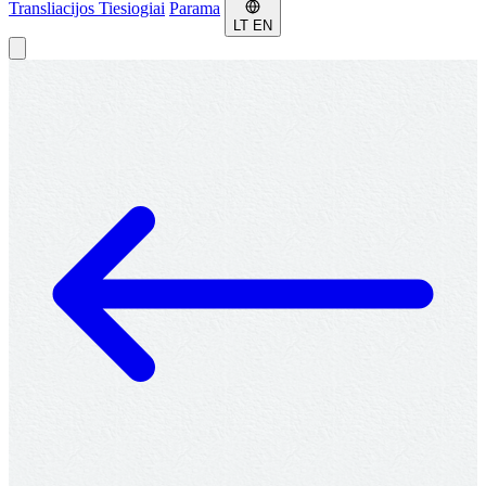
Transliacijos
Tiesiogiai
Parama
LT
EN