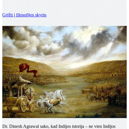
Grįžti į filosofijos skyrių
Senosios Indijos istorija
Dr. Dinesh Agrawal sako, kad Indijos istorija – ne vien Indijos