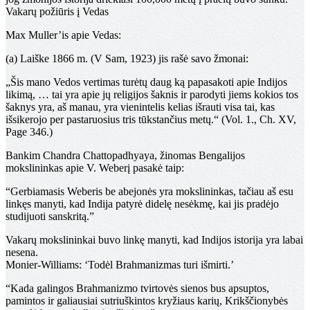
Vakarų požiūris į Vedas
Max Muller’is apie Vedas:
(a) Laiške 1866 m. (V Sam, 1923) jis rašė savo žmonai:
„Šis mano Vedos vertimas turėtų daug ką papasakoti apie Indijos
likimą, … tai yra apie jų religijos šaknis ir parodyti jiems kokios tos
šaknys yra, aš manau, yra vienintelis kelias išrauti visa tai, kas
išsikerojo per pastaruosius tris tūkstančius metų.“
(Vol. 1., Ch. XV,
Page 346.)
Bankim Chandra Chattopadhyaya, žinomas Bengalijos
mokslininkas apie V. Weberį pasakė taip:
“Gerbiamasis Weberis be abejonės yra mokslininkas, tačiau aš esu
linkęs manyti, kad Indija patyrė didelę nesėkmę, kai jis pradėjo
studijuoti sanskritą.”
Vakarų mokslininkai buvo linkę manyti, kad Indijos istorija yra labai
nesena.
Monier-Williams: ‘Todėl Brahmanizmas turi išmirti.’
“Kada galingos Brahmanizmo tvirtovės sienos bus apsuptos,
pamintos ir galiausiai sutriuškintos kryžiaus karių, Krikščionybės