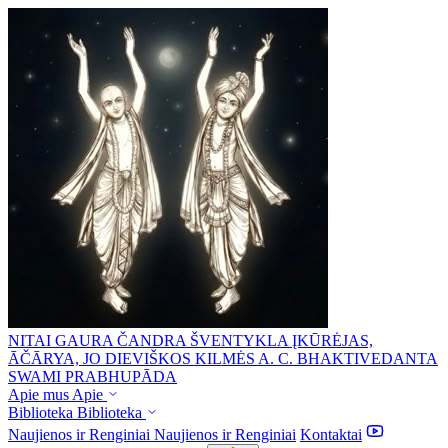
NITAI GAURA ČANDRA ŠVENTYKLA
ĮKŪRĖJAS,
ĀČĀRYA, JO DIEVIŠKOS KILMĖS A. C. BHAKTIVEDANTA
SWAMI PRABHUPĀDA
Apie mus
Apie
Biblioteka
Biblioteka
Naujienos ir Renginiai
Naujienos ir Renginiai
Kontaktai