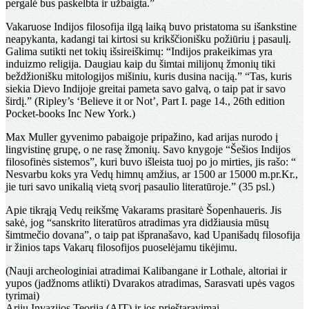
pergalė bus paskelbta ir užbaigta.”
Vakaruose Indijos filosofija ilgą laiką buvo pristatoma su išankstine
neapykanta, kadangi tai kirtosi su krikščionišku požiūriu į pasaulį.
Galima sutikti net tokių išsireiškimų: “Indijos prakeikimas yra
induizmo religija. Daugiau kaip du šimtai milijonų žmonių tiki
beždžionišku mitologijos mišiniu, kuris dusina naciją.” “Tas, kuris
siekia Dievo Indijoje greitai pameta savo galvą, o taip pat ir savo
širdį.” (Ripley’s ‘Believe it or Not’, Part I. page 14., 26th edition
Pocket-books Inc New York.)
Max Muller gyvenimo pabaigoje pripažino, kad arijas nurodo į
lingvistinę grupę, o ne rasę žmonių. Savo knygoje “Šešios Indijos
filosofinės sistemos”, kuri buvo išleista tuoj po jo mirties, jis rašo: “
Nesvarbu koks yra Vedų himnų amžius, ar 1500 ar 15000 m.pr.Kr.,
jie turi savo unikalią vietą svorį pasaulio literatūroje.” (35 psl.)
Apie tikrąją Vedų reikšmę Vakarams prasitarė Šopenhaueris. Jis
sakė, jog “sanskrito literatūros atradimas yra didžiausia mūsų
šimtmečio dovana”, o taip pat išpranašavo, kad Upanišadų filosofija
ir žinios taps Vakarų filosofijos puoselėjamu tikėjimu.
(Nauji archeologiniai atradimai Kalibangane ir Lothale, altoriai ir
yupos (jadžnoms atlikti) Dvarakos atradimas, Sarasvati upės vagos
tyrimai)
Arijų Invazijos Teorija (AIT) ir jos prieštaravimai