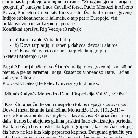
skirtumas tarp abiejų grupių nėra rasinis. “Žmogaus genų istorija ir
geografija” parašyta Luca Cavalli-Sforza, Paolo Menozzi ir Alberto
Piazza, Princeton University Press atskleidžia, kad žmonės gyvenę
Indijos subkontinente ir šalimais, o taip pat ir Europoje, visi
priklauso vienai kaukazoidų tipo rasei.
Konfliktai aprašyti Rig Vedoje (3 rūšys):
a) Istorija apie Vritrą ir Indrą.
b) Kova tarp arijų ir iranėnų. dahyos, devos ir ahuros.
c) Kova dėl gamtos resursų tarp vietinių grupių.
Skeletai Mohenjo Dare
Pagal AIT arijai užkariavo Šiaurės Indiją ir jos gyventojus nustūmė į
pietus. Apie tai tariamai liudija iškasenos Mohendžo Dare. Tačiau
kaip yra iš tiesų?
Prof. G.F. Dales (Berkeley University) liudijimas:
„Mitinės žudynės Mohendžo Dare, Ekspedicija Vol VI, 3:1964“
“Kas iš tų griaučių liekanų nusipelno tokios nepagrįstos svarbos?
Devyni metai išsamių kasinėjimų Mohendžo Dare (1922-31) –
mieste kurios apimtis trys mylios – davė iš viso 37 griaučius arba jų
dalis, kurios be abejonės galima priskirti Indo civilizacijos periodui.
Kai kurie iš jų buvo rasti sudarkyti ir grupėmis, kas leidžia spėti jog
čia buvo ne kas kita kaip paprastos kapinės. Dauguma griaučių yra
arba be galūnių arba nepilni. Visi jie rasti Žemutiniame mieste –