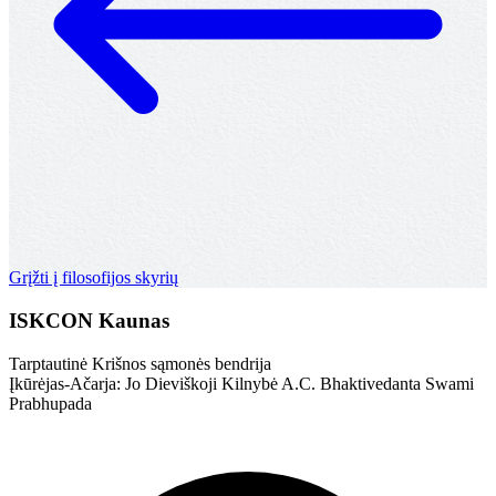
Grįžti į filosofijos skyrių
ISKCON Kaunas
Tarptautinė Krišnos sąmonės bendrija
Įkūrėjas-Ačarja: Jo Dieviškoji Kilnybė A.C. Bhaktivedanta Swami
Prabhupada