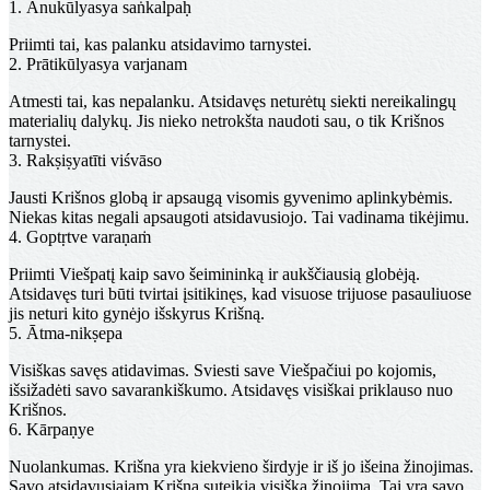
1. Ānukūlyasya saṅkalpaḥ
Priimti tai, kas palanku atsidavimo tarnystei.
2. Prātikūlyasya varjanam
Atmesti tai, kas nepalanku.
Atsidavęs neturėtų siekti nereikalingų
materialių dalykų. Jis nieko netrokšta naudoti sau, o tik Krišnos
tarnystei.
3. Rakṣiṣyatīti viśvāso
Jausti Krišnos globą ir apsaugą visomis gyvenimo aplinkybėmis.
Niekas kitas negali apsaugoti atsidavusiojo. Tai vadinama tikėjimu.
4. Goptṛtve varaṇaṁ
Priimti Viešpatį kaip savo šeimininką ir aukščiausią globėją.
Atsidavęs turi būti tvirtai įsitikinęs, kad visuose trijuose pasauliuose
jis neturi kito gynėjo išskyrus Krišną.
5. Ātma-nikṣepa
Visiškas savęs atidavimas.
Sviesti save Viešpačiui po kojomis,
išsižadėti savo savarankiškumo. Atsidavęs visiškai priklauso nuo
Krišnos.
6. Kārpaṇye
Nuolankumas.
Krišna yra kiekvieno širdyje ir iš jo išeina žinojimas.
Savo atsidavusiajam Krišna suteikia visišką žinojimą. Tai yra savo