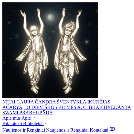
NITAI GAURA ČANDRA ŠVENTYKLA
ĮKŪRĖJAS,
ĀČĀRYA, JO DIEVIŠKOS KILMĖS A. C. BHAKTIVEDANTA
SWAMI PRABHUPĀDA
Apie mus
Apie
Biblioteka
Biblioteka
Naujienos ir Renginiai
Naujienos ir Renginiai
Kontaktai