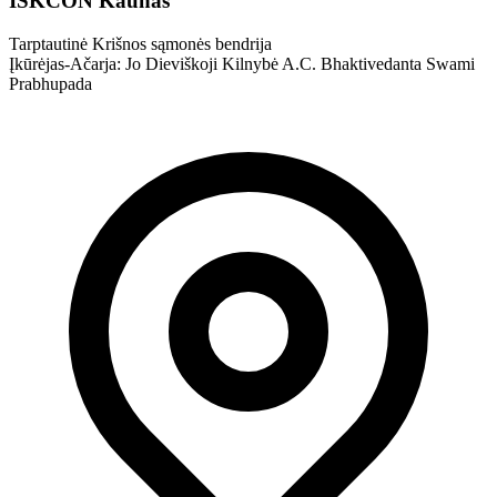
ISKCON Kaunas
Tarptautinė Krišnos sąmonės bendrija
Įkūrėjas-Ačarja: Jo Dieviškoji Kilnybė A.C. Bhaktivedanta Swami
Prabhupada