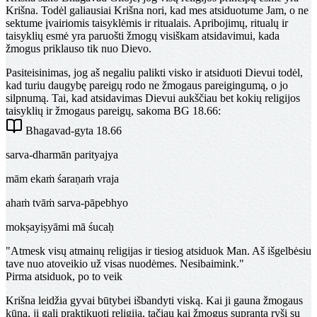
Krišna. Todėl galiausiai Krišna nori, kad mes atsiduotume Jam, o ne
sektume įvairiomis taisyklėmis ir ritualais. Apribojimų, ritualų ir
taisyklių esmė yra paruošti žmogų visiškam atsidavimui, kada
žmogus priklauso tik nuo Dievo.
Pasiteisinimas, jog aš negaliu palikti visko ir atsiduoti Dievui todėl,
kad turiu daugybę pareigų rodo ne žmogaus pareigingumą, o jo
silpnumą. Tai, kad atsidavimas Dievui aukščiau bet kokių religijos
taisyklių ir žmogaus pareigų, sakoma BG 18.66:
Bhagavad-gyta 18.66
sarva-dharmān parityajya
mām ekaṁ śaraṇaṁ vraja
ahaṁ tvāṁ sarva-pāpebhyo
mokṣayiṣyāmi mā śucaḥ
"Atmesk visų atmainų religijas ir tiesiog atsiduok Man. Aš išgelbėsiu
tave nuo atoveikio už visas nuodėmes. Nesibaimink."
Pirma atsiduok, po to veik
Krišna leidžia gyvai būtybei išbandyti viską. Kai ji gauna žmogaus
kūną, ji gali praktikuoti religiją, tačiau kai žmogus supranta ryšį su