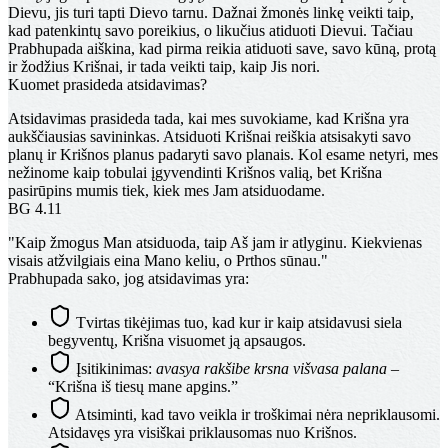
Dievu, jis turi tapti Dievo tarnu. Dažnai žmonės linkę veikti taip,
kad patenkintų savo poreikius, o likučius atiduoti Dievui. Tačiau
Prabhupada aiškina, kad pirma reikia atiduoti save, savo kūną, protą
ir žodžius Krišnai, ir tada veikti taip, kaip Jis nori.
Kuomet prasideda atsidavimas?
Atsidavimas prasideda tada, kai mes suvokiame, kad Krišna yra
aukščiausias savininkas. Atsiduoti Krišnai reiškia atsisakyti savo
planų ir Krišnos planus padaryti savo planais. Kol esame netyri, mes
nežinome kaip tobulai įgyvendinti Krišnos valią, bet Krišna
pasirūpins mumis tiek, kiek mes Jam atsiduodame.
BG 4.11
"Kaip žmogus Man atsiduoda, taip Aš jam ir atlyginu. Kiekvienas
visais atžvilgiais eina Mano keliu, o Prthos sūnau."
Prabhupada sako, jog atsidavimas yra:
Tvirtas tikėjimas tuo, kad kur ir kaip atsidavusi siela
begyventų, Krišna visuomet ją apsaugos.
Įsitikinimas:
avasya rakšibe krsna višvasa palana
–
“Krišna iš tiesų mane apgins.”
Atsiminti, kad tavo veikla ir troškimai nėra nepriklausomi.
Atsidavęs yra visiškai priklausomas nuo Krišnos.