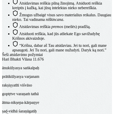
Atsidavimas reiškia pilną žinojimą. Atsiduoti reiškia
kreiptis į kažką, kai jūsų intelektas nieko nebereiškia.
Žmogus užbaigė visus savo materialius reikalus. Daugiau
nieko. Tai vadinama
niškincana
.
Atsidavimas reiškia
premos
(meilės) pradžią.
Atsiduoti reiškia, kad jūs atliekate Ego savižudybę
Krišnos akivaizdoje.
“Krišna, dabar aš Tau atsidaviau. Jei tu nori, gali mane
apsaugoti. Jei Tu nori, gali mane nužudyti. Daryk ką nori.”
Šeši atsidavimo požymiai
Hari Bhakti Vilasa 11.676
ānukūlyasya saṅkalpaḥ
prātikūlyasya varjanam
rakṣiṣyatīti viśvāso
goptṛtve varaṇaṁ tathā
ātma-nikṣepa-kārpaṇye
ṣaḍ-vidhā śaraṇāgatiḥ