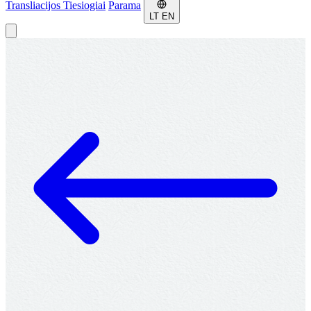
Transliacijos
Tiesiogiai
Parama
LT
EN