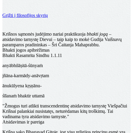
Grįžti į filosofijos skyrių
Šeši atsidavimo požymiai
Krišnos sąmonės judėjimo nariai praktikuoja
bhakti jogą
–
atsidavimo tarnystę Dievui – taip kaip to mokė Gudija Vaišnavų
paramparos pradininkas – Šri Čaitanja Mahaprabhu.
Bhakti jogos apibrėžimas
Bhakti Rasamrita Sindhu 1.1.11
anyābhilāṣitā-śūnyaṁ
jñāna-karmādy-anāvṛtam
ānukūlyena kṛṣṇānu-
śīlanaṁ bhaktir uttamā
"Žmogus turi atlikti transcendentinę atsidavimo tarnystę Viešpačiui
Krišnai palankiai nusistatęs, neturėdamas kitų troškimų. Tai
vadinama tyra atsidavimo tarnyste."
Atsidavimas ir pareiga
Krišna sako Bhagavad Gitoje, jog visų religijos principų esmė yra