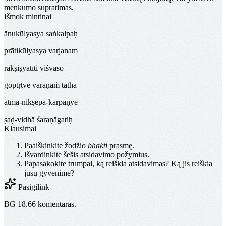
menkumo supratimas.
Išmok mintinai
ānukūlyasya saṅkalpaḥ
prātikūlyasya varjanam
rakṣiṣyatīti viśvāso
goptṛtve varaṇaṁ tathā
ātma-nikṣepa-kārpaṇye
ṣaḍ-vidhā śaraṇāgatiḥ
Klausimai
Paaiškinkite žodžio
bhakti
prasmę.
Išvardinkite šešis atsidavimo požymius.
Papasakokite trumpai, ką reiškia atsidavimas? Ką jis reiškia
jūsų gyvenime?
Pasigilink
BG 18.66 komentaras.