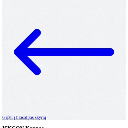
Grįžti į filosofijos skyrių