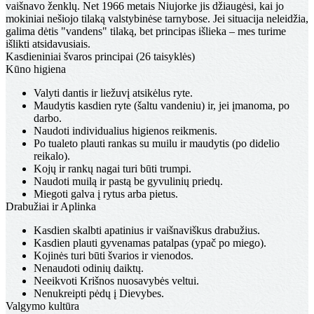
vaišnavo ženklų. Net 1966 metais Niujorke jis džiaugėsi, kai jo
mokiniai nešiojo tilaką valstybinėse tarnybose. Jei situacija neleidžia,
galima dėtis "vandens" tilaką, bet principas išlieka – mes turime
išlikti atsidavusiais.
Kasdieniniai švaros principai (26 taisyklės)
Kūno higiena
Valyti dantis ir liežuvį atsikėlus ryte.
Maudytis kasdien ryte (šaltu vandeniu) ir, jei įmanoma, po
darbo.
Naudoti individualius higienos reikmenis.
Po tualeto plauti rankas su muilu ir maudytis (po didelio
reikalo).
Kojų ir rankų nagai turi būti trumpi.
Naudoti muilą ir pastą be gyvulinių priedų.
Miegoti galva į rytus arba pietus.
Drabužiai ir Aplinka
Kasdien skalbti apatinius ir vaišnaviškus drabužius.
Kasdien plauti gyvenamas patalpas (ypač po miego).
Kojinės turi būti švarios ir vienodos.
Nenaudoti odinių daiktų.
Neeikvoti Krišnos nuosavybės veltui.
Nenukreipti pėdų į Dievybes.
Valgymo kultūra