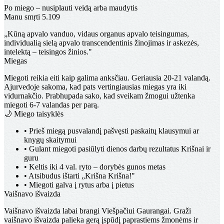
Po miego – nusiplauti veidą arba maudytis
Manu smṛti 5.109
„Kūną apvalo vanduo, vidaus organus apvalo teisingumas,
individualią sielą apvalo transcendentinis žinojimas ir askezės,
intelektą – teisingos žinios."
Miegas
Miegoti reikia eiti kaip galima anksčiau. Geriausia 20-21 valandą.
Ajurvedoje sakoma, kad pats vertingiausias miegas yra iki
vidurnakčio. Prabhupada sako, kad sveikam žmogui užtenka
miegoti 6-7 valandas per parą.
🌙 Miego taisyklės
• Prieš miegą pusvalandį pašvęsti paskaitų klausymui ar
knygų skaitymui
• Gulant miegoti pasiūlyti dienos darbų rezultatus Krišnai ir
guru
• Keltis iki 4 val. ryto – dorybės gunos metas
• Atsibudus ištarti „Krišna Krišna!"
• Miegoti galva į rytus arba į pietus
Vaišnavo išvaizda
Vaišnavo išvaizda labai brangi Viešpačiui Gaurangai. Graži
vaišnavo išvaizda palieka gerą įspūdį paprastiems žmonėms ir