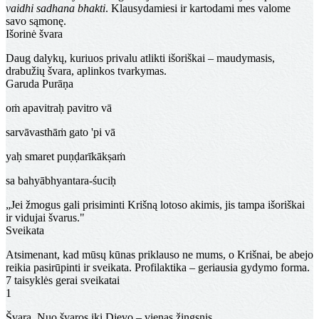
vaidhi sadhana bhakti
. Klausydamiesi ir kartodami mes valome
savo sąmonę.
Išorinė švara
Daug dalykų, kuriuos privalu atlikti išoriškai – maudymasis,
drabužių švara, aplinkos tvarkymas.
Garuda Purāṇa
oṁ apavitraḥ pavitro vā
sarvāvasthāṁ gato 'pi vā
yaḥ smaret puṇḍarīkākṣaṁ
sa bahyābhyantara-śuciḥ
„Jei žmogus gali prisiminti Krišną lotoso akimis, jis tampa išoriškai
ir vidujai švarus."
Sveikata
Atsimenant, kad mūsų kūnas priklauso ne mums, o Krišnai, be abejo
reikia pasirūpinti ir sveikata. Profilaktika – geriausia gydymo forma.
7 taisyklės gerai sveikatai
1
Švara.
Nuo švaros iki Dievo – vienas žingsnis.