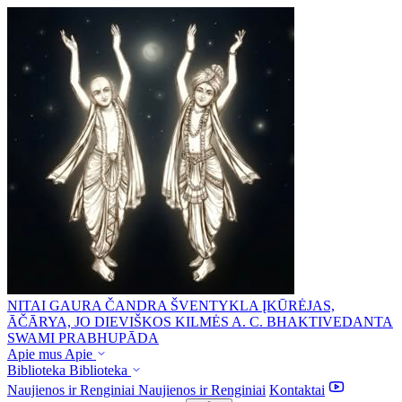
NITAI GAURA ČANDRA ŠVENTYKLA
ĮKŪRĖJAS,
ĀČĀRYA, JO DIEVIŠKOS KILMĖS A. C. BHAKTIVEDANTA
SWAMI PRABHUPĀDA
Apie mus
Apie
Biblioteka
Biblioteka
Naujienos ir Renginiai
Naujienos ir Renginiai
Kontaktai