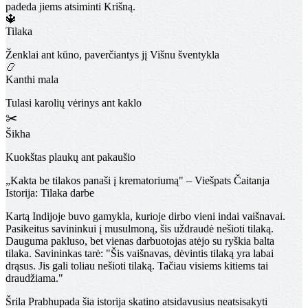
padeda jiems atsiminti Krišną.
🔱
Tilaka
Ženklai ant kūno, paverčiantys jį Višnu šventykla
📿
Kanthi mala
Tulasi karolių vėrinys ant kaklo
✂️
Šikha
Kuokštas plaukų ant pakaušio
„Kakta be tilakos panaši į krematoriumą" – Viešpats Čaitanja
Istorija: Tilaka darbe
Kartą Indijoje buvo gamykla, kurioje dirbo vieni indai vaišnavai.
Pasikeitus savininkui į musulmoną, šis uždraudė nešioti tilaką.
Dauguma pakluso, bet vienas darbuotojas atėjo su ryškia balta
tilaka. Savininkas tarė: "Šis vaišnavas, dėvintis tilaką yra labai
drąsus. Jis gali toliau nešioti tilaką. Tačiau visiems kitiems tai
draudžiama."
Šrila Prabhupada šia istorija skatino atsidavusius neatsisakyti