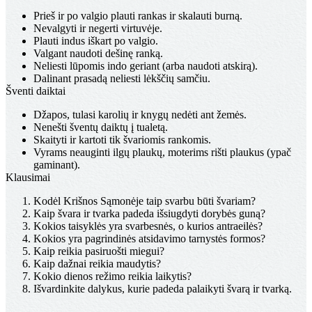
Prieš ir po valgio plauti rankas ir skalauti burną.
Nevalgyti ir negerti virtuvėje.
Plauti indus iškart po valgio.
Valgant naudoti dešinę ranką.
Neliesti lūpomis indo geriant (arba naudoti atskirą).
Dalinant prasadą neliesti lėkščių samčiu.
Šventi daiktai
Džapos, tulasi karolių ir knygų nedėti ant žemės.
Nenešti šventų daiktų į tualetą.
Skaityti ir kartoti tik švariomis rankomis.
Vyrams neauginti ilgų plaukų, moterims rišti plaukus (ypač
gaminant).
Klausimai
Kodėl Krišnos Sąmonėje taip svarbu būti švariam?
Kaip švara ir tvarka padeda išsiugdyti dorybės guną?
Kokios taisyklės yra svarbesnės, o kurios antraeilės?
Kokios yra pagrindinės atsidavimo tarnystės formos?
Kaip reikia pasiruošti miegui?
Kaip dažnai reikia maudytis?
Kokio dienos režimo reikia laikytis?
Išvardinkite dalykus, kurie padeda palaikyti švarą ir tvarką.