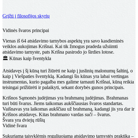
Grįžti į filosofijos skyrių
Švara ir tvarkingumas
Vidinės švaros principai
Vienas iš 64 atsidavimo tarnybos aspektų yra savo kasdieninės
veiklos aukojimas Krišnai. Kai tik žmogus pradeda užsiimti
atsidavimo tarnyste, pats Krišna pasirodo jo širdies lotose.
🏛️ Kūnas kaip šventykla
Atsidavęs į šį kūną turi žiūrėti ne kaip į juslinių malonumų šaltinį, o
kaip į Viešpaties šventyklą. Kadangi šis kūnas yra labai vertingas
instrumentas, kurio pagalba mes galime tarnauti Krišnai, kūną reikia
teisingai prižiūrėti ir palaikyti, sekant dorybės gunos principais.
Krišnos Sąmonės judėjimas yra brahmanų judėjimas. Brahmanas
turi būti švarus. Jiems taikomas aukščiausias švaros standartas.
Vaišnavas yra laikomas aukščiau už brahmaną, kadangi jis yra dar ir
Krišnos atsidavęs. Kitas brahmano vardas
suči
– švarus.
Švara yra dviejų rūšių
Vidinė švara
Sukuriama taisyklėmis reguliuojama atsidavimo tarnystės praktika –