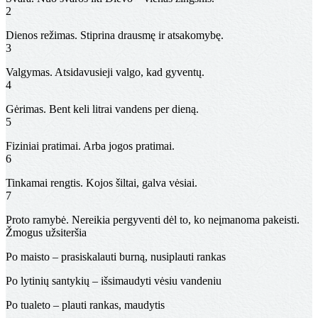
2
Dienos režimas.
Stiprina drausmę ir atsakomybę.
3
Valgymas.
Atsidavusieji valgo, kad gyventų.
4
Gėrimas.
Bent keli litrai vandens per dieną.
5
Fiziniai pratimai.
Arba jogos pratimai.
6
Tinkamai rengtis.
Kojos šiltai, galva vėsiai.
7
Proto ramybė.
Nereikia pergyventi dėl to, ko neįmanoma pakeisti.
Žmogus užsiteršia
Po maisto – prasiskalauti burną, nusiplauti rankas
Po lytinių santykių – išsimaudyti vėsiu vandeniu
Po tualeto – plauti rankas, maudytis