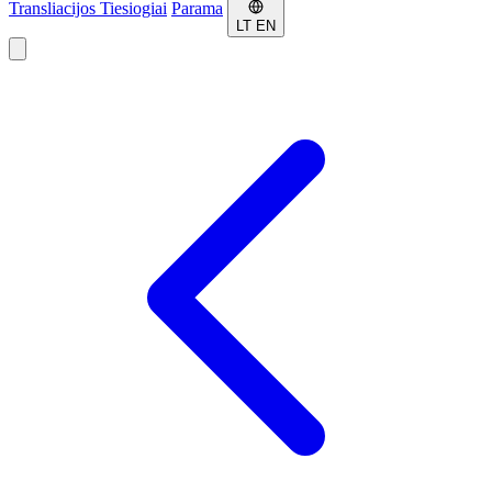
Transliacijos
Tiesiogiai
Parama
LT
EN