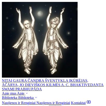
NITAI GAURA ČANDRA ŠVENTYKLA
ĮKŪRĖJAS,
ĀČĀRYA, JO DIEVIŠKOS KILMĖS A. C. BHAKTIVEDANTA
SWAMI PRABHUPĀDA
Apie mus
Apie
Biblioteka
Biblioteka
Naujienos ir Renginiai
Naujienos ir Renginiai
Kontaktai