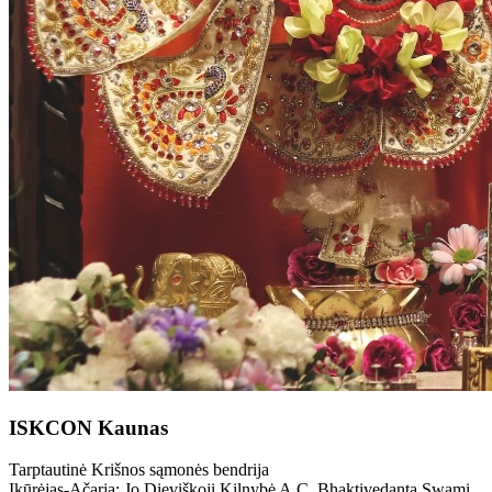
ISKCON Kaunas
Tarptautinė Krišnos sąmonės bendrija
Įkūrėjas-Ačarja: Jo Dieviškoji Kilnybė A.C. Bhaktivedanta Swami