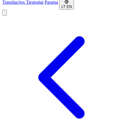
Transliacijos
Tiesiogiai
Parama
LT
EN