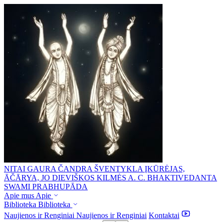
NITAI GAURA ČANDRA ŠVENTYKLA
ĮKŪRĖJAS,
ĀČĀRYA, JO DIEVIŠKOS KILMĖS A. C. BHAKTIVEDANTA
SWAMI PRABHUPĀDA
Apie mus
Apie
Biblioteka
Biblioteka
Naujienos ir Renginiai
Naujienos ir Renginiai
Kontaktai