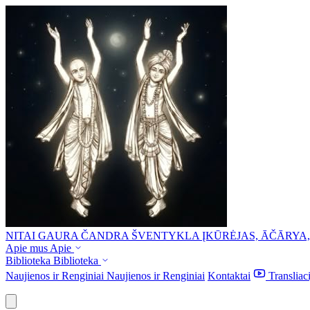
NITAI GAURA ČANDRA ŠVENTYKLA
ĮKŪRĖJAS, ĀČĀRYA
Apie mus
Apie
Biblioteka
Biblioteka
Naujienos ir Renginiai
Naujienos ir Renginiai
Kontaktai
Transliac