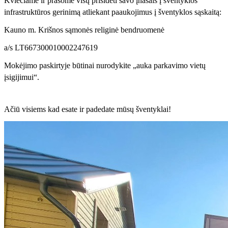
Kviečiame ir prašome visų prisidėti savo įnašais į šventyklos
infrastruktūros gerinimą atliekant paaukojimus į šventyklos sąskaitą:
Kauno m. Krišnos sąmonės religinė bendruomenė
a/s LT667300010002247619
Mokėjimo paskirtyje būtinai nurodykite „auka parkavimo vietų
įsigijimui“.
Ačiū visiems kad esate ir padedate mūsų šventyklai!