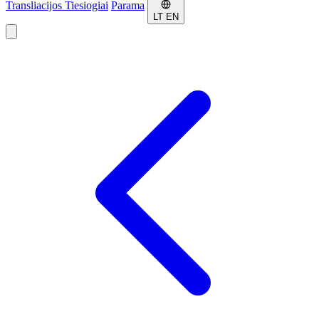
Transliacijos
Tiesiogiai
Parama
LT
EN