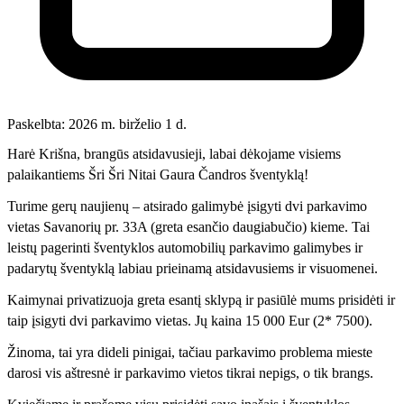
Paskelbta: 2026 m. birželio 1 d.
Harė Krišna, brangūs atsidavusieji, labai dėkojame visiems
palaikantiems Šri Šri Nitai Gaura Čandros šventyklą!
Turime gerų naujienų – atsirado galimybė įsigyti dvi parkavimo
vietas Savanorių pr. 33A (greta esančio daugiabučio) kieme. Tai
leistų pagerinti šventyklos automobilių parkavimo galimybes ir
padarytų šventyklą labiau prieinamą atsidavusiems ir visuomenei.
Kaimynai privatizuoja greta esantį sklypą ir pasiūlė mums prisidėti ir
taip įsigyti dvi parkavimo vietas. Jų kaina 15 000 Eur (2* 7500).
Žinoma, tai yra dideli pinigai, tačiau parkavimo problema mieste
darosi vis aštresnė ir parkavimo vietos tikrai nepigs, o tik brangs.