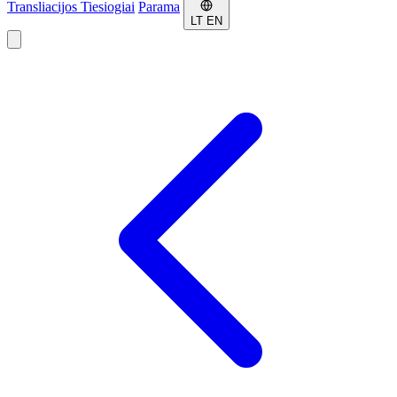
Transliacijos
Tiesiogiai
Parama
LT
EN