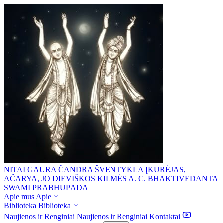
NITAI GAURA ČANDRA ŠVENTYKLA
ĮKŪRĖJAS,
ĀČĀRYA, JO DIEVIŠKOS KILMĖS A. C. BHAKTIVEDANTA
SWAMI PRABHUPĀDA
Apie mus
Apie
Biblioteka
Biblioteka
Naujienos ir Renginiai
Naujienos ir Renginiai
Kontaktai