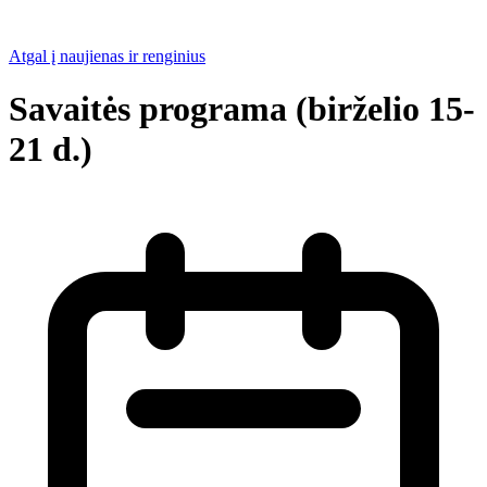
Atgal į naujienas ir renginius
Savaitės programa (birželio 15-
21 d.)