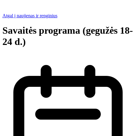
Atgal į naujienas ir renginius
Savaitės programa (gegužės 18-
24 d.)