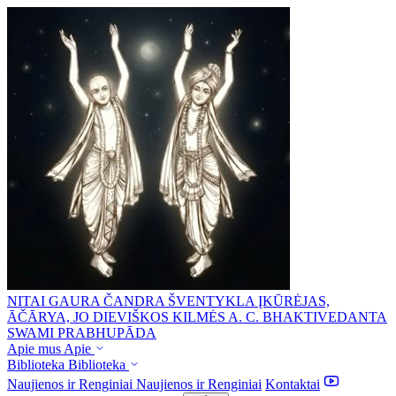
NITAI GAURA ČANDRA ŠVENTYKLA
ĮKŪRĖJAS,
ĀČĀRYA, JO DIEVIŠKOS KILMĖS A. C. BHAKTIVEDANTA
SWAMI PRABHUPĀDA
Apie mus
Apie
Biblioteka
Biblioteka
Naujienos ir Renginiai
Naujienos ir Renginiai
Kontaktai