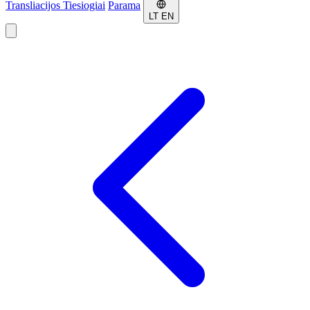
Transliacijos
Tiesiogiai
Parama
LT
EN